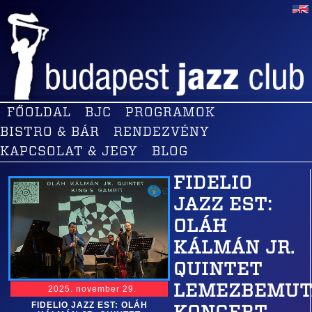
FŐOLDAL
BJC
PROGRAMOK
BISTRO & BÁR
RENDEZVÉNY
KAPCSOLAT & JEGY
BLOG
FIDELIO
JAZZ EST:
OLÁH
KÁLMÁN JR.
QUINTET
LEMEZBEMUT
2025. november 29.
FIDELIO JAZZ EST: OLÁH