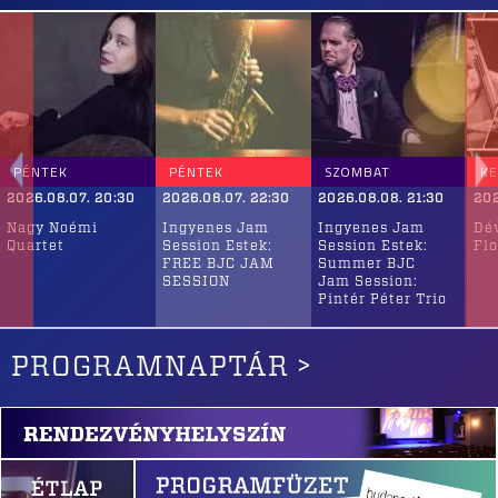
PÉNTEK
PÉNTEK
SZOMBAT
K
2026.08.07. 20:30
2026.08.07. 22:30
2026.08.08. 21:30
202
Nagy Noémi
Ingyenes Jam
Ingyenes Jam
Dé
Quartet
Session Estek:
Session Estek:
Flo
FREE BJC JAM
Summer BJC
SESSION
Jam Session:
Pintér Péter Trio
PROGRAMNAPTÁR >