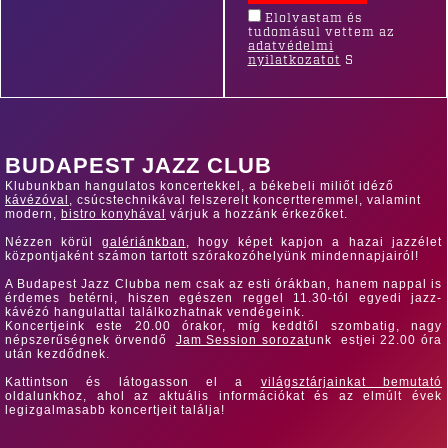
Elolvastam és
tudomásul vettem az
adatvédelmi
nyilatkozatot
S
BUDAPEST JAZZ CLUB
Klubunkban hangulatos koncertekkel, a békebeli miliőt idéző
kávézó
val
, csúcstechnikával felszerelt koncertteremmel, valamint
modern,
bistro konyháva
l
várjuk a hozzánk érkezőket.
Nézzen körül
galériánkban
, hogy képet kapjon a hazai jazzélet
központjaként számon tartott szórakozóhelyünk mindennapjairól!
A Budapest Jazz Clubba nem csak az esti órákban, hanem nappal is
érdemes betérni, hiszen egészen reggel 11.30-tól egyedi jazz-
kávézó hangulattal találkozhatnak vendégeink.
Koncertjeink este 20.00 órakor, míg keddtől szombatig, nagy
népszerűségnek örvendő
Jam Session sorozat
unk estjei 22.00 óra
után kezdődnek.
Kattintson és látogasson el a
világsztárjainkat bemutató
oldalunkhoz, ahol az aktuális információkat és az elmúlt évek
legizgalmasabb koncertjeit találja!