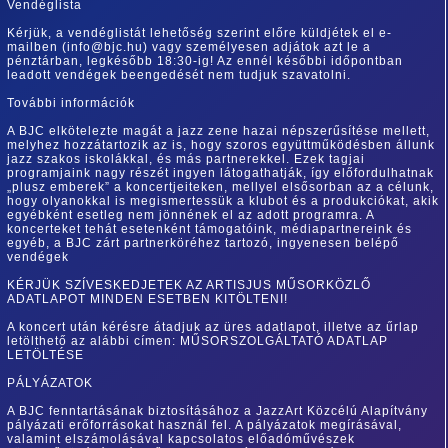
Vendéglista
Kérjük, a vendéglistát lehetőség szerint előre küldjétek el e-
mailben (info@bjc.hu) vagy személyesen adjátok azt le a
pénztárban, legkésőbb 18:30-ig! Az ennél későbbi időpontban
leadott vendégek beengedését nem tudjuk szavatolni.
További információk
A BJC elkötelezte magát a jazz zene hazai népszerűsítése mellett,
melyhez hozzátartozik az is, hogy szoros együttműködésben állunk
jazz szakos iskolákkal, és más partnerekkel. Ezek tagjai
programjaink nagy részét ingyen látogathatják, így előfordulhatnak
„plusz emberek” a koncertjeiteken, mellyel elsősorban az a célunk,
hogy olyanokkal is megismertessük a klubot és a produkciókat, akik
egyébként esetleg nem jönnének el az adott programra. A
koncerteket tehát esetenként támogatóink, médiapartnereink és
egyéb, a BJC zárt partnerköréhez tartozó, ingyenesen belépő
vendégek
KÉRJÜK SZÍVESKEDJETEK AZ ARTISJUS MŰSORKÖZLŐ
ADATLAPOT MINDEN ESETBEN KITÖLTENI!
A koncert után kérésre átadjuk az üres adatlapot, illetve az űrlap
letölthető az alábbi címen: MŰSORSZOLGÁLTATÓ ADATLAP
LETÖLTÉSE
PÁLYÁZATOK
A BJC fenntartásának biztosításához a JazzArt Közcélú Alapítvány
pályázati erőforrásokat használ fel. A pályázatok megírásával,
valamint elszámolásával kapcsolatos előadóművészek