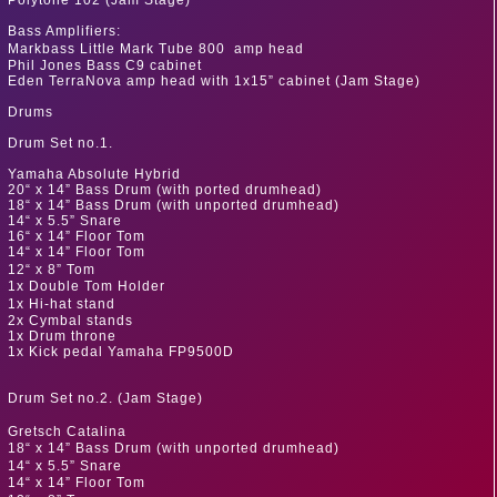
Polytone 102 (Jam Stage)
Bass Amplifiers:
Markbass Little Mark Tube 800 amp head
Phil Jones Bass C9 cabinet
Eden TerraNova amp head with 1x15” cabinet (Jam Stage)
Drums
Drum Set no.1.
Yamaha Absolute Hybrid
20“ x 14” Bass Drum (with ported drumhead)
18“ x 14” Bass Drum (with unported drumhead)
14“ x 5.5” Snare
16“ x 14” Floor Tom
14“ x 14” Floor Tom
12“ x 8” Tom
1x Double Tom Holder
1x Hi-hat stand
2x Cymbal stands
1x Drum throne
1x Kick pedal Yamaha FP9500D
Drum Set no.2. (Jam Stage)
Gretsch Catalina
18“ x 14” Bass Drum (with unported drumhead)
14“ x 5.5” Snare
14“ x 14” Floor Tom