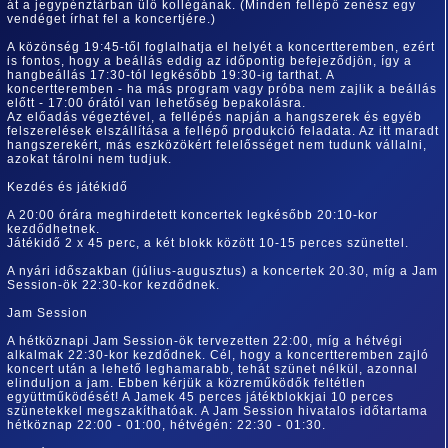
át a jegypénztárban ülő kollégának. (Minden fellépő zenész egy
vendéget írhat fel a koncertjére.)
A közönség 19:45-től foglalhatja el helyét a koncertteremben, ezért
is fontos, hogy a beállás eddig az időpontig befejeződjön, így a
hangbeállás 17:30-tól legkésőbb 19:30-ig tarthat. A
koncertteremben - ha más program vagy próba nem zajlik a beállás
előtt - 17:00 órától van lehetőség bepakolásra.
Az előadás végeztével, a fellépés napján a hangszerek és egyéb
felszerelések elszállítása a fellépő produkció feladata. Az itt maradt
hangszerekért, más eszközökért felelősséget nem tudunk vállalni,
azokat tárolni nem tudjuk.
Kezdés és játékidő
A 20:00 órára meghirdetett koncertek legkésőbb 20:10-kor
kezdődhetnek.
Játékidő 2 x 45 perc, a két blokk között 10-15 perces szünettel.
A nyári időszakban (július-augusztus) a koncertek 20.30, míg a Jam
Session-ök 22:30-kor kezdődnek.
Jam Session
A hétköznapi Jam Session-ök tervezetten 22:00, míg a hétvégi
alkalmak 22:30-kor kezdődnek. Cél, hogy a koncertteremben zajló
koncert után a lehető leghamarabb, tehát szünet nélkül, azonnal
elinduljon a jam. Ebben kérjük a közreműködők feltétlen
együttműködését! A Jamek 45 perces játékblokkjai 10 perces
szünetekkel megszakíthatóak. A Jam Session hivatalos időtartama
hétköznap 22:00 - 01:00, hétvégén: 22:30 - 01:30.