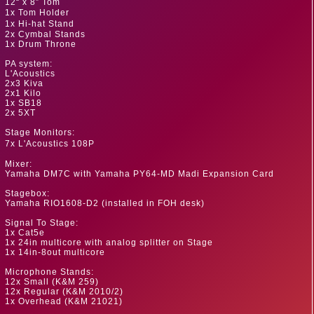
12“ x 8” Tom
1x Tom Holder
1x Hi-hat Stand
2x Cymbal Stands
1x Drum Throne
PA system:
L'Acoustics
2x3 Kiva
2x1 Kilo
1x SB18
2x 5XT
Stage Monitors:
7x L'Acoustics 108P
Mixer:
Yamaha DM7C with Yamaha PY64-MD Madi Expansion Card
Stagebox:
Yamaha RIO1608-D2 (installed in FOH desk)
Signal To Stage:
1x Cat5e
1x 24in multicore with analog splitter on Stage
1x 14in-8out multicore
Microphone Stands:
12x Small (K&M 259)
12x Regular (K&M 2010/2)
1x Overhead (K&M 21021)