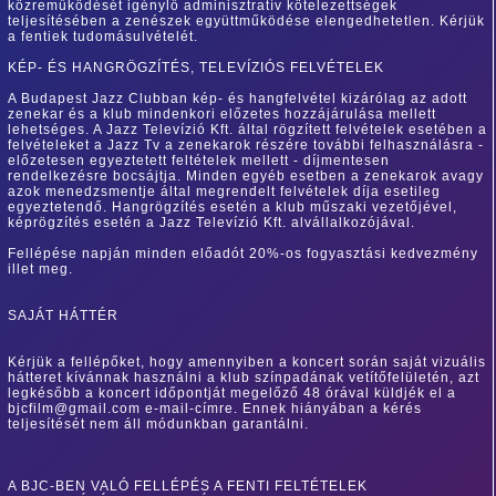
közreműködését igénylő adminisztratív kötelezettségek
teljesítésében a zenészek együttműködése elengedhetetlen. Kérjük
a fentiek tudomásulvételét.
KÉP- ÉS HANGRÖGZÍTÉS, TELEVÍZIÓS FELVÉTELEK
A Budapest Jazz Clubban kép- és hangfelvétel kizárólag az adott
zenekar és a klub mindenkori előzetes hozzájárulása mellett
lehetséges. A Jazz Televízió Kft. által rögzített felvételek esetében a
felvételeket a Jazz Tv a zenekarok részére további felhasználásra -
előzetesen egyeztetett feltételek mellett - díjmentesen
rendelkezésre bocsájtja. Minden egyéb esetben a zenekarok avagy
azok menedzsmentje által megrendelt felvételek díja esetileg
egyeztetendő. Hangrögzítés esetén a klub műszaki vezetőjével,
képrögzítés esetén a Jazz Televízió Kft. alvállalkozójával.
Fellépése napján minden előadót 20%-os fogyasztási kedvezmény
illet meg.
SAJÁT HÁTTÉR
Kérjük a fellépőket, hogy amennyiben a koncert során saját vizuális
hátteret kívánnak használni a klub színpadának vetítőfelületén, azt
legkésőbb a koncert időpontját megelőző 48 órával küldjék el a
bjcfilm@gmail.com e-mail-címre. Ennek hiányában a kérés
teljesítését nem áll módunkban garantálni.
A BJC-BEN VALÓ FELLÉPÉS A FENTI FELTÉTELEK