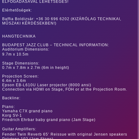
ELFOGADÁSÁVAL LEHETSÉGES!
Elérhetőségek:
Baffia Boldizsár: +36 30 696 6202 (KIZÁRÓLAG TECHNIKAI,
MŰSZAKI KÉRDÉSEKBEN!)
HANGTECHNIKA
BUDAPEST JAZZ CLUB – TECHNICAL INFORMATION:
Auditorium Dimensions:
9.7m x 10.5m
Stage Dimensions:
0.7m x 7.8m x 2.7m (6m in height)
Projection Screen:
6.4m x 3.6m
Epson EB-L610U Laser projector (8000 ansi)
Connection via HDMI on Stage, FOH or at the Projection Room.
Backline:
Piano:
Yamaha C7X grand piano
Korg SV-1
Friedrich Ehrbar baby grand piano (Jam Stage)
Guitar Amplifiers:
Fender Twin Reverb 65’ Reissue with original Jensen speakers