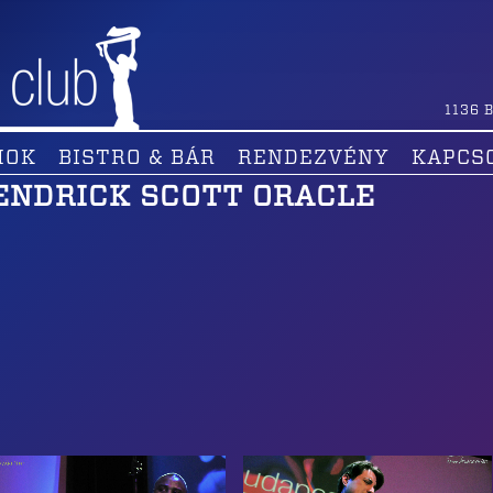
1136
B
MOK
BISTRO & BÁR
RENDEZVÉNY
KAPCS
ENDRICK SCOTT ORACLE