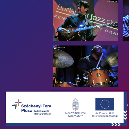
PARTNEREIN
Főtámogatónk