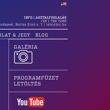
INFO | ASZTALFOGLALÁS
+36 1 798 7289
udapest
,
Hollán Ernő u. 7.
|
info@bjc.hu
OLAT & JEGY
BLOG
GALÉRIA
PROGRAMFÜZET
LETÖLTÉS