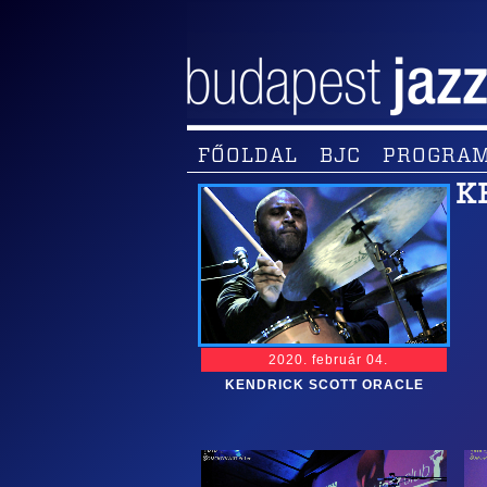
FŐOLDAL
BJC
PROGRA
K
2020. február 04.
KENDRICK SCOTT ORACLE