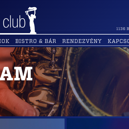
1136
B
MOK
BISTRO & BÁR
RENDEZVÉNY
KAPCS