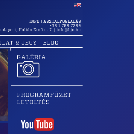
INFO | ASZTALFOGLALÁS
+36 1 798 7289
udapest
,
Hollán Ernő u. 7.
|
info@bjc.hu
OLAT & JEGY
BLOG
GALÉRIA
PROGRAMFÜZET
LETÖLTÉS