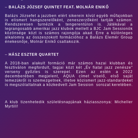
–
BALÁZS JÓZSEF QUINTET FEAT. MOLNÁR ENIKŐ
Balázs Józsefet a jazzben elért sikerein kívül egyéb műfajokban
is elismert hangszerelőként, zeneszerzőként tartják számon.
Rendszeresen turnézik a tengerentúlon is. Játékával a
legrangosabb amerikai jazz klubok mellett a BJC Jam Sessionök
közönsége közt is számos rajongója akad. Erre a különleges
alkalomra az összeszokott formációhoz a Balázs Elemér Group
énekesnője, Molnár Enikő csatlakozik.
–
HÁSZ ESZTER QUARTET
A 2018-ban alakult formáció már számos hazai klubban és
fesztiválon megfordult, tagjai közt két „Év fiatal jazz zenésze”
verseny győztes is szerepel. Ezen az estén a 2022
decemberében megjelent, AQUA címet viselő, első saját
lemezükről is szemezgetnek, illetve közismert jazz-standardeket
is megszólaltatnak a közkedvelt Jam Session sorozat keretében.
A klub tizenhetedik születésnapjának háziasszonya: Micheller
Myrtill!