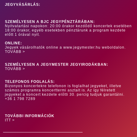
JEGYVÁSÁRLÁS:
SZEMÉLYESEN A BJC JEGYPÉNZTÁRÁBAN:
Nyitvatartási napokon: 20:00 órakor kezdődő koncertek esetében
18:00 órakor, egyéb esetekben pénztárunk a program kezdete
előtt 1 órával nyit.
ONLINE:
Jegyek vásárolhatók online a www.jegymester.hu weboldalon.
TOVÁBB >
SZEMÉLYESEN A JEGYMESTER JEGYIRODÁKBAN:
TOVÁBB >
TELEFONOS FOGLALÁS:
Bizonyos koncertekre telefonon is foglalhat jegyeket, illetve
számos programra koncerttermi asztalt is. Az így félretett
jegyeket a koncert kezdete előtti 30. percig tudjuk garantálni.
+36 1 798 7289
TOVÁBBI INFORMÁCIÓK
ITT >