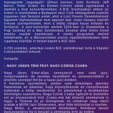
legnagyobb „nagyágyúi” (Ethan Iverson, John Scofield, Jeff
Berlin, Peter Erskin és Emmet Cohen) adták egymásnak a
stafétát a klub koncerttermében. A BJC bisztrójában ebben az
évben is folytatódtak a Budapest Jazz Club védjegyének számító
ingyenes Jam Session estek, ahol a Liszt Ferenc Zeneművészeti
Egyetem legfiatalabbjai nem egyszer épp’ olyan hangos sikertől
övezve szerepelhettek, mint a műfaj rangos hazai előadói és
formációi. A jazz-koncertek mellett 2024-ben is folytatódtak a
Fogi Színház és a Máv Szimfonikus Zenekar által életre hívott
zenész családi események. A zenés programok mellett
fotótárlatok, és a Műcsarnokkal szoros együttműködésben több
izgalmas kiállítás is helyet kapott a BJC-ben.
A 250 szeletes, amerikai csokis BJC születésnapi torta a Végvári
Cukrászdákból érkezik.
Fellépők:
–
NAGY JÁNOS TRIO FEAT. NAGY-CZIROK CSABA
Nagy János Erkel-díjas zeneszerző nem csak jazz-
zongoristaként, de zenekar vezetőként és zeneszerzőként is
jelentős szerepet tölt be a hazai jazz-életben.
A Harmónia Jazzműhely, amikor csak lehetséges ígéretes
fiataloknak ad alkalmat, hogy bizonyíthassák és csiszolhassák
tudásukat a műfaj mestereivel. Ez alkalommal a kirobbanóan
tehetséges szaxofonos, Nagy-Czirok Csaba egészíti ki kvartettre
ezt az összeszokott triót. Csaba már két állandó zenekarnak is
tagja: a Tiliának és az Emingónak. Az utóbbival nagy sikert
arattak a MÜPA Jazz Showcasen, ahol több különdíjat is nyertek.
Nagy Milán, a zenekarvezető tehetséges, Rómában tanuló
basszusgitáros fia is beszáll a zenekarba erre az estére.