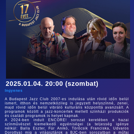
2025.01.04. 20:00 (szombat)
Ingyenes
A Budapest Jazz Club 2007-es indulása után rövid időn belül
ismert, itthon és nemzetközileg is jegyzett helyszínné, zenei,
majd rövid időn belül vibráló kulturális központtá avanzsált. A
programok között a jazz-koncertek mellett színházi produkciók
és családi programok is helyet kapnak.
A 2024-ben indult ENCORE! sorozat keretében a hazai
színművészet kiemelkedő egyéniségei (a teljesség igénye
nélkül: Balla Eszter, Für Anikó, Törőcsik Franciska, Udvaros
Dorottya) míg a világsztárok a BJC-ben sorozatban a műfaj