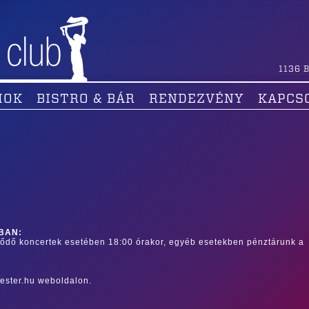
1136
B
MOK
BISTRO & BÁR
RENDEZVÉNY
KAPCS
BAN:
dődő koncertek esetében 18:00 órakor, egyéb esetekben pénztárunk a
ester.hu weboldalon.