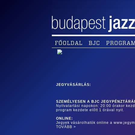
FŐOLDAL
BJC
PROGRA
JEGYVÁSÁRLÁS:
SZEMÉLYESEN A BJC JEGYPÉNZTÁRÁ
Nyitvatartási napokon: 20:00 órakor kez
program kezdete előtt 1 órával nyit.
ONLINE:
Jegyek vásárolhatók online a www.jegym
TOVÁBB >