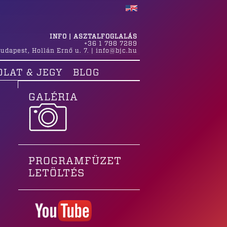
INFO | ASZTALFOGLALÁS
+36 1 798 7289
udapest
,
Hollán Ernő u. 7.
|
info@bjc.hu
OLAT & JEGY
BLOG
GALÉRIA
PROGRAMFÜZET
LETÖLTÉS