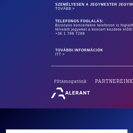
SZEMÉLYESEN A JEGYMESTER JEGYI
TOVÁBB >
TELEFONOS FOGLALÁS:
Bizonyos koncertekre telefonon is foglalh
félretett jegyeket a koncert kezdete előtti
+36 1 798 7289
TOVÁBBI INFORMÁCIÓK
ITT >
PARTNEREIN
Főtámogatónk