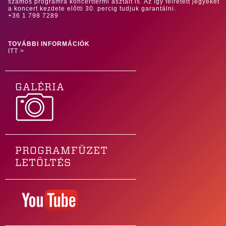
számos programra koncerttermi asztalt is. Az így félretett jegyeket
a koncert kezdete előtti 30. percig tudjuk garantálni.
+36 1 798 7289
TOVÁBBI INFORMÁCIÓK
ITT >
GALÉRIA
PROGRAMFÜZET
LETÖLTÉS