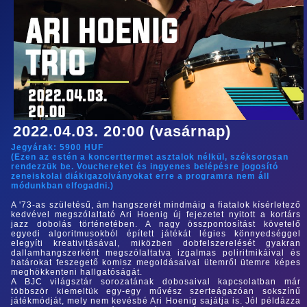
2022.04.03. 20:00 (vasárnap)
Jegyárak:
5900
HUF
(Ezen az estén a koncerttermet asztalok nélkül, széksorosan
rendezzük be. Vouchereket és ingyenes belépésre jogosító
zeneiskolai diákigazolványokat erre a programra nem áll
módunkban elfogadni.)
A '73-as születésű, ám hangszerét mindmáig a fiatalok kísérletező
kedvével megszólaltató Ari Hoenig új fejezetet nyitott a kortárs
jazz dobolás történetében. A nagy összpontosítást követelő
egyedi algoritmusokból épített játékát légies könnyedséggel
elegyíti kreativitásával, miközben dobfelszerelését gyakran
dallamhangszerként megszólaltatva izgalmas poliritmikáival és
határokat feszegető komisz megoldásaival ütemről ütemre képes
meghökkenteni hallgatóságát.
A BJC világsztár sorozatának dobosaival kapcsolatban már
többször kiemeltük egy-egy művész szerteágazóan sokszínű
játékmódját, mely nem kevésbé Ari Hoenig sajátja is. Jól példázza