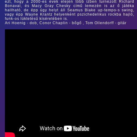
ezt, hogy a 2000-es évek elején több ízben turnézott Richard
Bonaval, és Macy Gray Chesky című lemezén is az ő játéka
hallható, de épp úgy helyt áll Seamus Blake up-tempo-s swing,
vagy épp Wayne Krantz helyenként pszichedelikus rockba hajló,
funk-os lüktetésű kíséretében is.
Ari Hoenig - dob, Conor Chaplin - bőgő , Tom Ollendorff - gitár