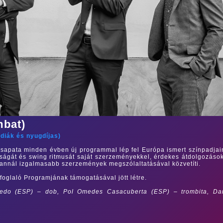
mbat)
/
diák és nyugdíjas
)
sapata minden évben új programmal lép fel Európa ismert színpadjai
ságát és swing ritmusát saját szerzeményekkel, érdekes átdolgozáso
ám annál izgalmasabb szerzemények megszólaltatásával közvetíti.
foglaló Programjának támogatásával jött létre.
nedo (ESP) – dob, Pol Omedes Casacuberta (ESP) – trombita, Da