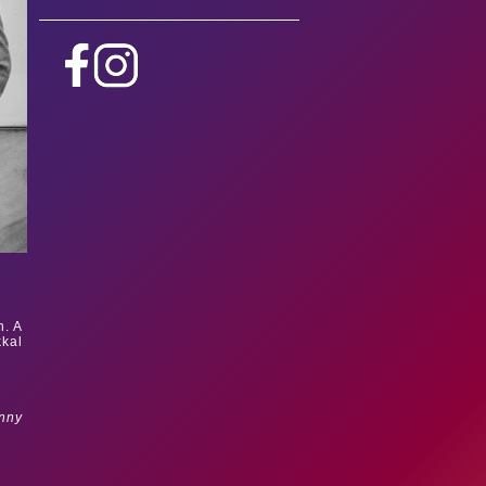
n. A
kkal
nny