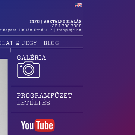
INFO | ASZTALFOGLALÁS
+36 1 798 7289
udapest
,
Hollán Ernő u. 7.
|
info@bjc.hu
OLAT & JEGY
BLOG
GALÉRIA
PROGRAMFÜZET
LETÖLTÉS