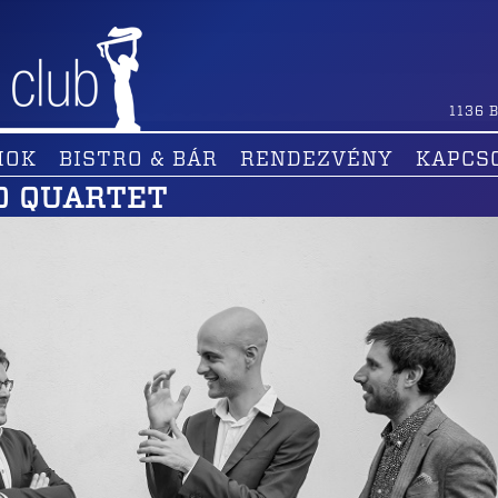
1136
B
MOK
BISTRO & BÁR
RENDEZVÉNY
KAPCS
O QUARTET