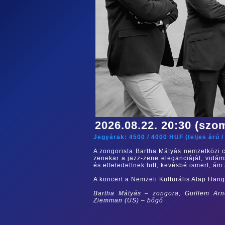
2026.08.22. 20:30 (szo
Jegyárak:
4500
/
4000
HUF (
teljes árú
A zongorista Bartha Mátyás nemzetközi c
zenekar a jazz-zene eleganciáját, vidám
és elfeledettnek hitt, kevésbé ismert, 
A koncert a Nemzeti Kulturális Alap Hang
Bartha Mátyás – zongora, Guillem Ar
Ziemman (US) – bőgő