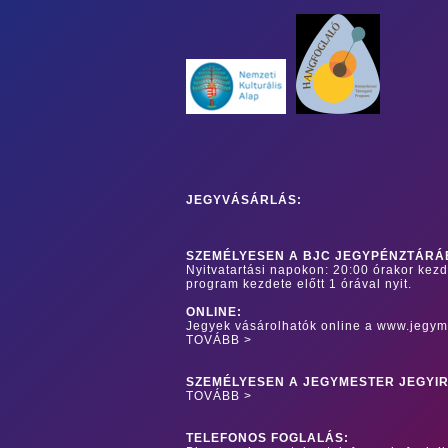
JEGYVÁSÁRLÁS:
SZEMÉLYESEN A BJC JEGYPÉNZTÁRÁ
Nyitvatartási napokon: 20:00 órakor kez
program kezdete előtt 1 órával nyit.
ONLINE:
Jegyek vásárolhatók online a www.jegym
TOVÁBB >
SZEMÉLYESEN A JEGYMESTER JEGYI
TOVÁBB >
TELEFONOS FOGLALÁS: