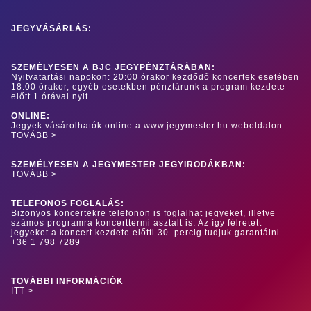
JEGYVÁSÁRLÁS:
SZEMÉLYESEN A BJC JEGYPÉNZTÁRÁBAN:
Nyitvatartási napokon: 20:00 órakor kezdődő koncertek esetében
18:00 órakor, egyéb esetekben pénztárunk a program kezdete
előtt 1 órával nyit.
ONLINE:
Jegyek vásárolhatók online a www.jegymester.hu weboldalon.
TOVÁBB >
SZEMÉLYESEN A JEGYMESTER JEGYIRODÁKBAN:
TOVÁBB >
TELEFONOS FOGLALÁS:
Bizonyos koncertekre telefonon is foglalhat jegyeket, illetve
számos programra koncerttermi asztalt is. Az így félretett
jegyeket a koncert kezdete előtti 30. percig tudjuk garantálni.
+36 1 798 7289
TOVÁBBI INFORMÁCIÓK
ITT >