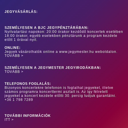
JEGYVÁSÁRLÁS:
SZEMÉLYESEN A BJC JEGYPÉNZTÁRÁBAN:
Nyitvatartási napokon: 20:00 órakor kezdődő koncertek esetében
18:00 órakor, egyéb esetekben pénztárunk a program kezdete
előtt 1 órával nyit.
ONLINE:
Jegyek vásárolhatók online a www.jegymester.hu weboldalon.
TOVÁBB >
SZEMÉLYESEN A JEGYMESTER JEGYIRODÁKBAN:
TOVÁBB >
TELEFONOS FOGLALÁS:
Bizonyos koncertekre telefonon is foglalhat jegyeket, illetve
számos programra koncerttermi asztalt is. Az így félretett
jegyeket a koncert kezdete előtti 30. percig tudjuk garantálni.
+36 1 798 7289
TOVÁBBI INFORMÁCIÓK
ITT >