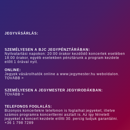
JEGYVÁSÁRLÁS:
SZEMÉLYESEN A BJC JEGYPÉNZTÁRÁBAN:
Nyitvatartási napokon: 20:00 órakor kezdődő koncertek esetében
18:00 órakor, egyéb esetekben pénztárunk a program kezdete
előtt 1 órával nyit.
ONLINE:
Jegyek vásárolhatók online a www.jegymester.hu weboldalon.
TOVÁBB >
SZEMÉLYESEN A JEGYMESTER JEGYIRODÁKBAN:
TOVÁBB >
TELEFONOS FOGLALÁS:
Bizonyos koncertekre telefonon is foglalhat jegyeket, illetve
számos programra koncerttermi asztalt is. Az így félretett
jegyeket a koncert kezdete előtti 30. percig tudjuk garantálni.
+36 1 798 7289