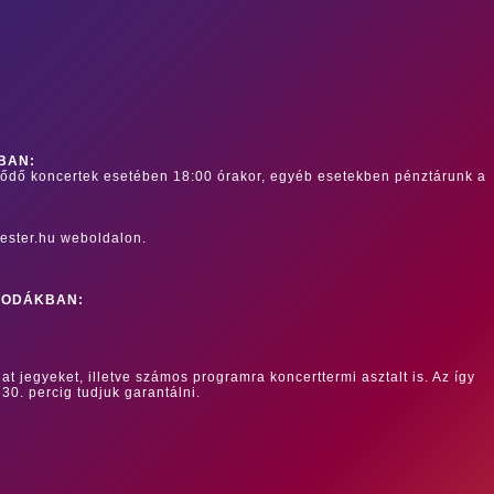
BAN:
dődő koncertek esetében 18:00 órakor, egyéb esetekben pénztárunk a
ester.hu weboldalon.
RODÁKBAN:
at jegyeket, illetve számos programra koncerttermi asztalt is. Az így
 30. percig tudjuk garantálni.