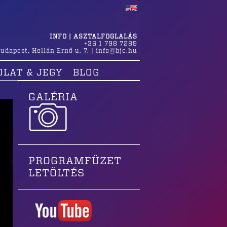
INFO | ASZTALFOGLALÁS
+36 1 798 7289
udapest
,
Hollán Ernő u. 7.
|
info@bjc.hu
OLAT & JEGY
BLOG
GALÉRIA
PROGRAMFÜZET
LETÖLTÉS