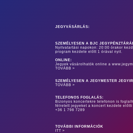
JEGYVÁSÁRLÁS:
SZEMÉLYESEN A BJC JEGYPÉNZTÁRÁ
Nyitvatartási napokon: 20:00 órakor kez
program kezdete előtt 1 órával nyit.
ONLINE:
Jegyek vásárolhatók online a www.jegym
TOVÁBB >
SZEMÉLYESEN A JEGYMESTER JEGYI
TOVÁBB >
TELEFONOS FOGLALÁS:
Bizonyos koncertekre telefonon is foglalh
félretett jegyeket a koncert kezdete előtti
+36 1 798 7289
TOVÁBBI INFORMÁCIÓK
ITT >