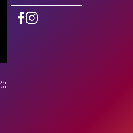
ként
ikai