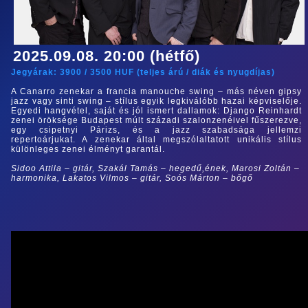
2025.09.08. 20:00 (hétfő)
Jegyárak:
3900
/
3500
HUF (
teljes árú
/
diák és nyugdíjas
)
A Canarro zenekar a francia manouche swing – más néven gipsy
jazz vagy sinti swing – stílus egyik legkiválóbb hazai képviselője.
Egyedi hangvétel, saját és jól ismert dallamok: Django Reinhardt
zenei öröksége Budapest múlt századi szalonzenéivel fűszerezve,
egy csipetnyi Párizs, és a jazz szabadsága jellemzi
repertoárjukat. A zenekar által megszólaltatott unikális stílus
különleges zenei élményt garantál.
Sidoo Attila – gitár, Szakál Tamás – hegedű,ének, Marosi Zoltán –
harmonika, Lakatos Vilmos – gitár, Soós Márton – bőgő