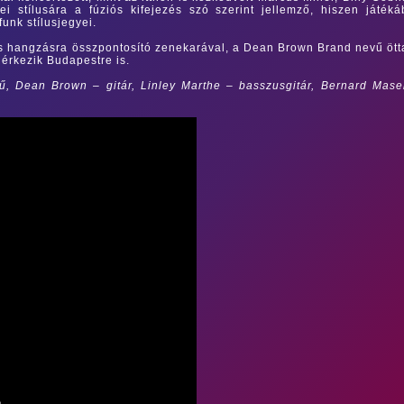
i stílusára a fúziós kifejezés szó szerint jellemző, hiszen játék
funk stílusjegyei.
us hangzásra összpontosító zenekarával, a Dean Brown Brand nevű öt
 érkezik Budapestre is.
ű, Dean Brown – gitár, Linley Marthe – basszusgitár, Bernard Mase