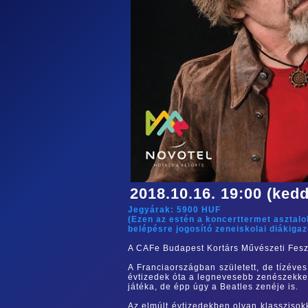
2018.10.16. 19:00 (kedd
Jegyárak:
5900
HUF
(Ezen az estén a koncerttermet asztal
belépésre jogosító zeneiskolai diákiga
A CAFe Budapest Kortárs Művészeti Feszt
A Franciaországban született, de tízéve
évtizedek óta a legnevesebb zenészekkel 
játéka, de épp úgy a Beatles zenéje is.
Az elmúlt évtizedekben olyan klasszisokk