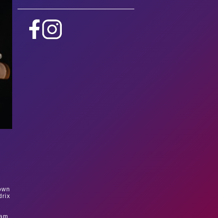
rown
drix
ham,