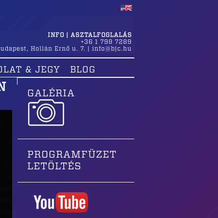
INFO | ASZTALFOGLALÁS
+36 1 798 7289
udapest
,
Hollán Ernő u. 7.
|
info@bjc.hu
OLAT & JEGY
BLOG
N
GALÉRIA
PROGRAMFÜZET
LETÖLTÉS