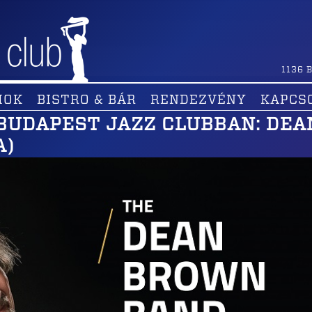
1136
B
MOK
BISTRO & BÁR
RENDEZVÉNY
KAPCS
BUDAPEST JAZZ CLUBBAN: DEA
A)