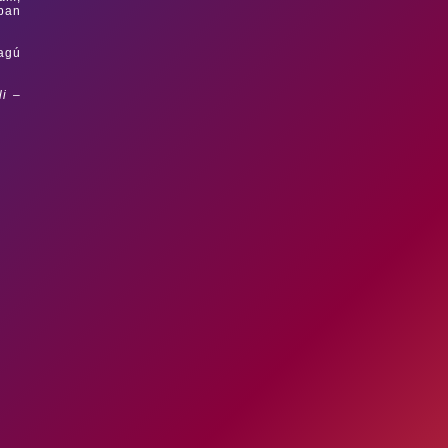
ában
tagú
li –