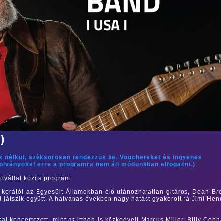
)
ok nélkül, széksorosan rendezzük be. Vouchereket és ingyenes
zolványokat erre a programra nem áll módunkban elfogadni.)
ivállal közös program.
s korától az Egyesült Államokban élő utánozhatatlan gitáros, Dean B
játszik együtt. A hatvanas években nagy hatást gyakorolt rá Jimi Hen
al koncertezett, mint az itthon is közkedvelt Marcus Miller, Billy Cob