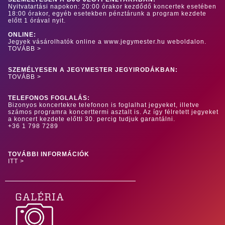
Nyitvatartási napokon: 20:00 órakor kezdődő koncertek esetében
18:00 órakor, egyéb esetekben pénztárunk a program kezdete
előtt 1 órával nyit.
ONLINE:
Jegyek vásárolhatók online a www.jegymester.hu weboldalon.
TOVÁBB >
SZEMÉLYESEN A JEGYMESTER JEGYIRODÁKBAN:
TOVÁBB >
TELEFONOS FOGLALÁS:
Bizonyos koncertekre telefonon is foglalhat jegyeket, illetve
számos programra koncerttermi asztalt is. Az így félretett jegyeket
a koncert kezdete előtti 30. percig tudjuk garantálni.
+36 1 798 7289
TOVÁBBI INFORMÁCIÓK
ITT >
GALÉRIA