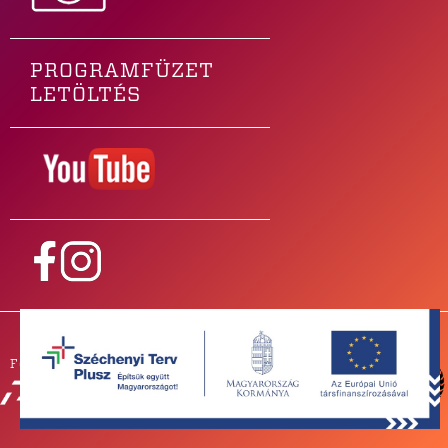
PROGRAMFÜZET
LETÖLTÉS
Főtámogatónk
PARTNEREINK
SAJTÓSZOBA
ZENEKAROKNAK
IMPRESSZUM