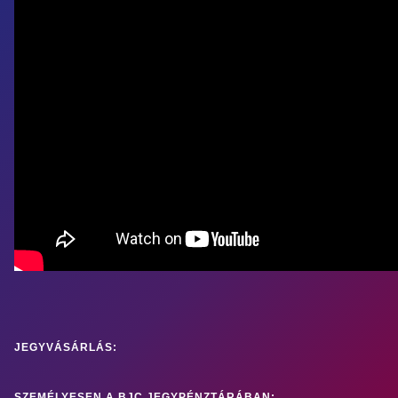
JEGYVÁSÁRLÁS:
SZEMÉLYESEN A BJC JEGYPÉNZTÁRÁBAN: