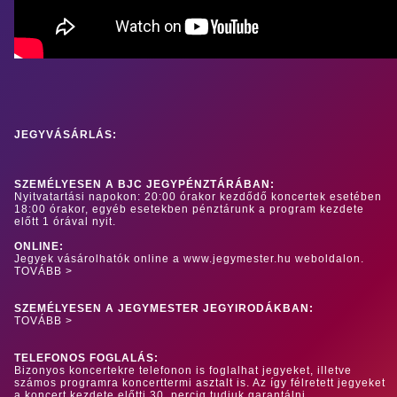
JEGYVÁSÁRLÁS:
SZEMÉLYESEN A BJC JEGYPÉNZTÁRÁBAN:
Nyitvatartási napokon: 20:00 órakor kezdődő koncertek esetében
18:00 órakor, egyéb esetekben pénztárunk a program kezdete
előtt 1 órával nyit.
ONLINE:
Jegyek vásárolhatók online a www.jegymester.hu weboldalon.
TOVÁBB >
SZEMÉLYESEN A JEGYMESTER JEGYIRODÁKBAN:
TOVÁBB >
TELEFONOS FOGLALÁS:
Bizonyos koncertekre telefonon is foglalhat jegyeket, illetve
számos programra koncerttermi asztalt is. Az így félretett jegyeket
a koncert kezdete előtti 30. percig tudjuk garantálni.