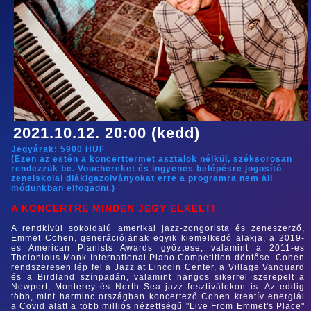
2021.10.12. 20:00 (kedd)
Jegyárak:
5900
HUF
(Ezen az estén a koncerttermet asztalok nélkül, széksorosan
rendezzük be. Vouchereket és ingyenes belépésre jogosító
zeneiskolai diákigazolványokat erre a programra nem áll
módunkban elfogadni.)
A KONCERTRE MINDEN JEGY ELKELT!
A rendkívül sokoldalú amerikai jazz-zongorista és zeneszerző,
Emmet Cohen, generációjának egyik kiemelkedő alakja, a 2019-
es American Pianists Awards győztese, valamint a 2011-es
Thelonious Monk International Piano Competition döntőse. Cohen
rendszeresen lép fel a Jazz at Lincoln Center, a Village Vanguard
és a Birdland színpadán, valamint hangos sikerrel szerepelt a
Newport, Monterey és North Sea jazz fesztiválokon is. Az eddig
több, mint harminc országban koncertező Cohen kreatív energiái
a Covid alatt a több milliós nézettségű "Live From Emmet's Place"