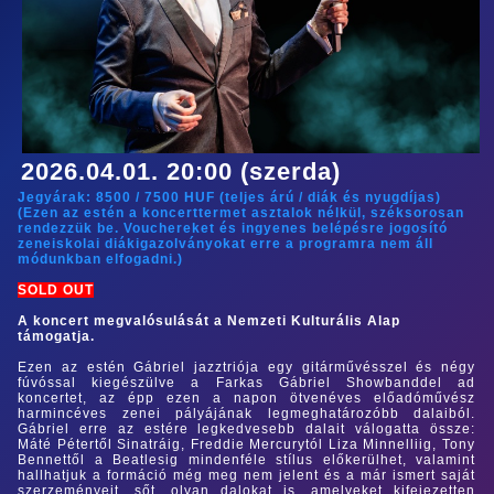
2026.04.01. 20:00 (szerda)
Jegyárak:
8500
/
7500
HUF (
teljes árú
/
diák és nyugdíjas
)
(Ezen az estén a koncerttermet asztalok nélkül, széksorosan
rendezzük be. Vouchereket és ingyenes belépésre jogosító
zeneiskolai diákigazolványokat erre a programra nem áll
módunkban elfogadni.)
SOLD OUT
A koncert megvalósulását a Nemzeti Kulturális Alap
támogatja.
Ezen az estén Gábriel jazztriója egy gitárművésszel és négy
fúvóssal kiegészülve a Farkas Gábriel Showbanddel ad
koncertet, az épp ezen a napon ötvenéves előadóművész
harmincéves zenei pályájának legmeghatározóbb dalaiból.
Gábriel erre az estére legkedvesebb dalait válogatta össze:
Máté Pétertől Sinatráig, Freddie Mercurytól Liza Minnelliig, Tony
Bennettől a Beatlesig mindenféle stílus előkerülhet, valamint
hallhatjuk a formáció még meg nem jelent és a már ismert saját
szerzeményeit, sőt, olyan dalokat is, amelyeket kifejezetten