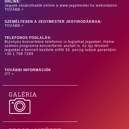
ONLINE:
Jegyek vásárolhatók online a www.jegymester.hu weboldalon.
TOVÁBB >
SZEMÉLYESEN A JEGYMESTER JEGYIRODÁKBAN:
TOVÁBB >
TELEFONOS FOGLALÁS:
Bizonyos koncertekre telefonon is foglalhat jegyeket, illetve
számos programra koncerttermi asztalt is. Az így félretett
jegyeket a koncert kezdete előtti 30. percig tudjuk garantálni.
+36 1 798 7289
TOVÁBBI INFORMÁCIÓK
ITT >
GALÉRIA