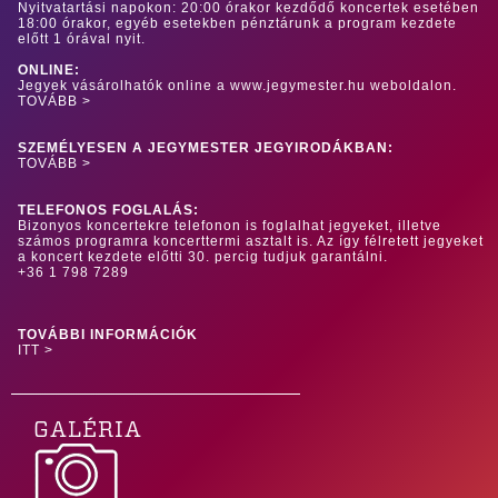
Nyitvatartási napokon: 20:00 órakor kezdődő koncertek esetében
18:00 órakor, egyéb esetekben pénztárunk a program kezdete
előtt 1 órával nyit.
ONLINE:
Jegyek vásárolhatók online a www.jegymester.hu weboldalon.
TOVÁBB >
SZEMÉLYESEN A JEGYMESTER JEGYIRODÁKBAN:
TOVÁBB >
TELEFONOS FOGLALÁS:
Bizonyos koncertekre telefonon is foglalhat jegyeket, illetve
számos programra koncerttermi asztalt is. Az így félretett jegyeket
a koncert kezdete előtti 30. percig tudjuk garantálni.
+36 1 798 7289
TOVÁBBI INFORMÁCIÓK
ITT >
GALÉRIA