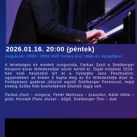
2026.01.16. 20:00 (péntek)
Jegyárak:
3900
/
3500
HUF (
teljes árú
/
diák és nyugdíjas
)
A tehetséges és eredeti zongorista, Farkas Zsolt a Snétberger
Központ korai felfedezettjei közül került ki. Saját triójával 2016-
ban első helyezést ért el a Vysledky Jazz Fesztiválon,
ugyanebben az évben ő kapta meg az Év felfedezettje díjat is.
Fellépésein gyakran játszott együtt Snétberger Ferenccel, majd
évekig Szőke Niki kvartettjének állandó tagja volt.
Farkas Zsolt – zongora, Fehér Melissza – szaxofon, Káldi Attila –
gitár, Horváth Pluto József – bőgő, Snétberger Toni – dob