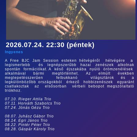
2026.07.24. 22:30 (péntek)
Ingyenes
A Free BJC Jam Session esteken hétvégéről hétvégére a
legismertebb és legnépszerűbb hazai zenészek alkotnak
spontán formációkat. A késő éjszakába nyúló örömzenélések
alkalmával bármi megtörténhet. Az elmúlt években
meglepetésszerűen felbukkanó világsztárok és a
legkülönbözőbb országokból érkező hobbizenészek egyaránt
csatlakoztak az elsősorban vérbeli bebopot megszólaltató
triókhoz.
07.10. Rieger Attila Trio
07.11. Horváth Szabolcs Trio
07.24. Jónás Gézu Trio
08.07. Juhász Gábor Trio
08.14. Egri János Trio
08.22. Pintér Péter Trio
08.28. Gáspár Károly Trio