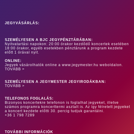
JEGYVÁSÁRLÁS:
SZEMÉLYESEN A BJC JEGYPÉNZTÁRÁBAN:
Nyitvatartási napokon: 20:00 órakor kezdődő koncertek esetében
18:00 órakor, egyéb esetekben pénztárunk a program kezdete
előtt 1 órával nyit.
ONLINE:
Jegyek vásárolhatók online a www.jegymester.hu weboldalon.
TOVÁBB >
SZEMÉLYESEN A JEGYMESTER JEGYIRODÁKBAN:
TOVÁBB >
TELEFONOS FOGLALÁS:
Bizonyos koncertekre telefonon is foglalhat jegyeket, illetve
számos programra koncerttermi asztalt is. Az így félretett jegyeket
a koncert kezdete előtti 30. percig tudjuk garantálni.
+36 1 798 7289
TOVÁBBI INFORMÁCIÓK