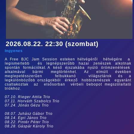
2026.08.22. 22:30 (szombat)
Ingyenes
A Free BJC Jam Session esteken hétvégéről hétvégére a
legismertebb és legnépszerűbb hazai zenészek alkotnak
spontán formációkat. A késő éjszakába nyúló örömzenélések
alkalmával bármi megtörténhet. Az elmúlt években
meglepetésszerűen felbukkanó világsztárok és a
legkülönbözőbb országokból érkező hobbizenészek egyaránt
csatlakoztak az elsősorban vérbeli bebopot megszólaltató
triókhoz.
07.10. Rieger Attila Trio
07.11. Horváth Szabolcs Trio
07.24. Jónás Gézu Trio
08.07. Juhász Gábor Trio
08.14. Egri János Trio
08.22. Pintér Péter Trio
08.28. Gáspár Károly Trio