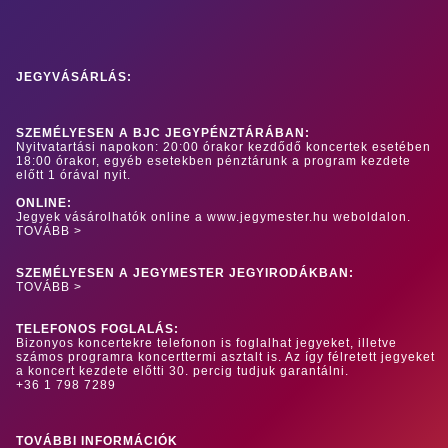
JEGYVÁSÁRLÁS:
SZEMÉLYESEN A BJC JEGYPÉNZTÁRÁBAN:
Nyitvatartási napokon: 20:00 órakor kezdődő koncertek esetében
18:00 órakor, egyéb esetekben pénztárunk a program kezdete
előtt 1 órával nyit.
ONLINE:
Jegyek vásárolhatók online a www.jegymester.hu weboldalon.
TOVÁBB >
SZEMÉLYESEN A JEGYMESTER JEGYIRODÁKBAN:
TOVÁBB >
TELEFONOS FOGLALÁS:
Bizonyos koncertekre telefonon is foglalhat jegyeket, illetve
számos programra koncerttermi asztalt is. Az így félretett jegyeket
a koncert kezdete előtti 30. percig tudjuk garantálni.
+36 1 798 7289
TOVÁBBI INFORMÁCIÓK