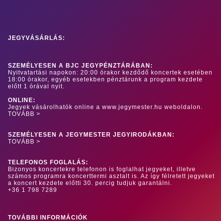
JEGYVÁSÁRLÁS:
SZEMÉLYESEN A BJC JEGYPÉNZTÁRÁBAN:
Nyitvatartási napokon: 20:00 órakor kezdődő koncertek esetében
18:00 órakor, egyéb esetekben pénztárunk a program kezdete
előtt 1 órával nyit.
ONLINE:
Jegyek vásárolhatók online a www.jegymester.hu weboldalon.
TOVÁBB >
SZEMÉLYESEN A JEGYMESTER JEGYIRODÁKBAN:
TOVÁBB >
TELEFONOS FOGLALÁS:
Bizonyos koncertekre telefonon is foglalhat jegyeket, illetve
számos programra koncerttermi asztalt is. Az így félretett jegyeket
a koncert kezdete előtti 30. percig tudjuk garantálni.
+36 1 798 7289
TOVÁBBI INFORMÁCIÓK