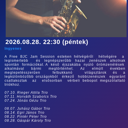
2026.08.28. 22:30 (péntek)
Ingyenes
A Free BJC Jam Session esteken hétvégéről hétvégére a
legismertebb és legnépszerűbb hazai zenészek alkotnak
spontán formációkat. A késő éjszakába nyúló örömzenélések
alkalmával bármi megtörténhet. Az elmúlt években
meglepetésszerűen felbukkanó világsztárok és a
legkülönbözőbb országokból érkező hobbizenészek egyaránt
csatlakoztak az elsősorban vérbeli bebopot megszólaltató
triókhoz.
07.10. Rieger Attila Trio
07.11. Horváth Szabolcs Trio
07.24. Jónás Gézu Trio
08.07. Juhász Gábor Trio
08.14. Egri János Trio
08.22. Pintér Péter Trio
08.28. Gáspár Károly Trio