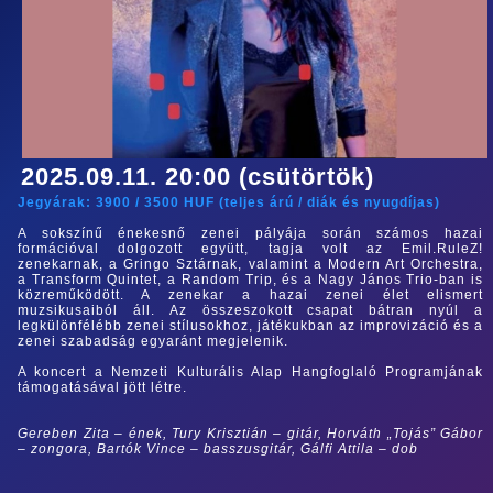
2025.09.11. 20:00 (csütörtök)
Jegyárak:
3900
/
3500
HUF (
teljes árú
/
diák és nyugdíjas
)
A sokszínű énekesnő zenei pályája során számos hazai
formációval dolgozott együtt, tagja volt az Emil.RuleZ!
zenekarnak, a Gringo Sztárnak, valamint a Modern Art Orchestra,
a Transform Quintet, a Random Trip, és a Nagy János Trio-ban is
közreműködött. A zenekar a hazai zenei élet elismert
muzsikusaiból áll. Az összeszokott csapat bátran nyúl a
legkülönfélébb zenei stílusokhoz, játékukban az improvizáció és a
zenei szabadság egyaránt megjelenik.
A koncert a Nemzeti Kulturális Alap Hangfoglaló Programjának
támogatásával jött létre.
Gereben Zita – ének, Tury Krisztián – gitár, Horváth „Tojás” Gábor
– zongora, Bartók Vince – basszusgitár, Gálfi Attila – dob