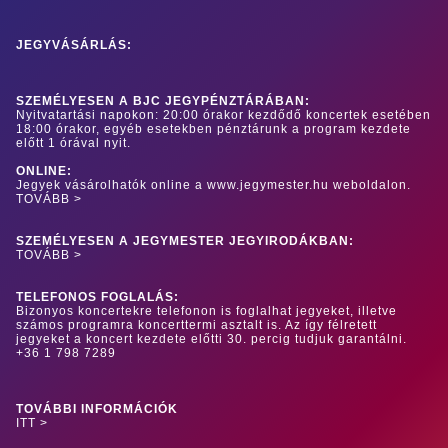
JEGYVÁSÁRLÁS:
SZEMÉLYESEN A BJC JEGYPÉNZTÁRÁBAN:
Nyitvatartási napokon: 20:00 órakor kezdődő koncertek esetében
18:00 órakor, egyéb esetekben pénztárunk a program kezdete
előtt 1 órával nyit.
ONLINE:
Jegyek vásárolhatók online a www.jegymester.hu weboldalon.
TOVÁBB >
SZEMÉLYESEN A JEGYMESTER JEGYIRODÁKBAN:
TOVÁBB >
TELEFONOS FOGLALÁS:
Bizonyos koncertekre telefonon is foglalhat jegyeket, illetve
számos programra koncerttermi asztalt is. Az így félretett
jegyeket a koncert kezdete előtti 30. percig tudjuk garantálni.
+36 1 798 7289
TOVÁBBI INFORMÁCIÓK
ITT >