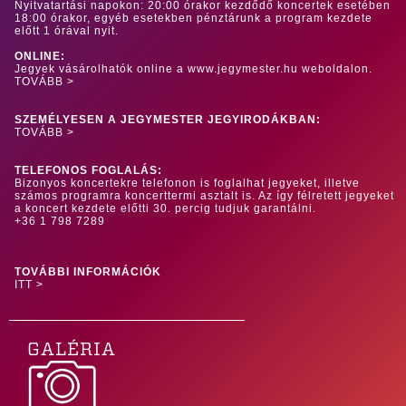
Nyitvatartási napokon: 20:00 órakor kezdődő koncertek esetében
18:00 órakor, egyéb esetekben pénztárunk a program kezdete
előtt 1 órával nyit.
ONLINE:
Jegyek vásárolhatók online a www.jegymester.hu weboldalon.
TOVÁBB >
SZEMÉLYESEN A JEGYMESTER JEGYIRODÁKBAN:
TOVÁBB >
TELEFONOS FOGLALÁS:
Bizonyos koncertekre telefonon is foglalhat jegyeket, illetve
számos programra koncerttermi asztalt is. Az így félretett jegyeket
a koncert kezdete előtti 30. percig tudjuk garantálni.
+36 1 798 7289
TOVÁBBI INFORMÁCIÓK
ITT >
GALÉRIA