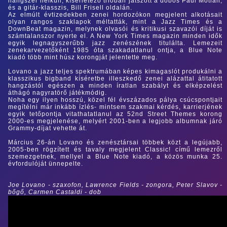
hangszer nélküli, kísérletező trióban játszott a dobos Paul Motian,
és a gitár-klasszis, Bill Frisell oldalán.
Az elmúlt évtizedekben zenei hordozókon megjelent alkotásait
olyan rangos szaklapok méltatták, mint a Jazz Times és a
DownBeat magazin, melynek olvasói és kritikusi szavazói díját is
számtalanszor nyerte el. A New York Times magazin minden idők
egyik legnagyszerűbb jazz zenészének titulálta. Lemezeit
zenekarvezetőként 1985 óta szakadatlanul ontja, a Blue Note
kiadó több mint húsz korongját jelentette meg.
Lovano a jazz teljes spektrumában képes kimagaslót produkálni a
klasszikus bigband kíséretbe illeszkedő zenei alázattal átitatott
hangzástól egészen a minden íratlan szabályt és elképzelést
áthágó nagyratörő játékmódig.
Noha egy ilyen hosszú, közel fél évszázados pálya csúcspontjait
megítélni már inkább ízlés- mintsem szakmai kérdés, karrierjének
egyik tetőpontja vitathatatlanul az 52nd Street Themes korong
2000-es megjelenése, melyért 2001-ben a legjobb albumnak járó
Grammy-díjat vehette át.
Március 26-án Lovano és zenésztársai többek közt a legújabb,
2005-ben rögzített és tavaly megjelent Classic! című lemezről
szemezgetnek, mellyel a Blue Note kiadó, a közös munka 25.
évfordulóját ünnepelte.
Joe Lovano - szaxofon, Lawrence Fields - zongora, Peter Slavov -
bőgő, Carmen Castaldi - dob