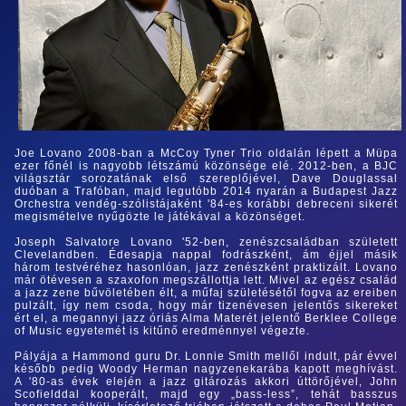
Joe Lovano 2008-ban a McCoy Tyner Trio oldalán lépett a Müpa
ezer főnél is nagyobb létszámú közönsége elé. 2012-ben, a BJC
világsztár sorozatának első szereplőjével, Dave Douglassal
duóban a Trafóban, majd legutóbb 2014 nyarán a Budapest Jazz
Orchestra vendég-szólistájaként '84-es korábbi debreceni sikerét
megismételve nyűgözte le játékával a közönséget.
Joseph Salvatore Lovano '52-ben, zenészcsaládban született
Clevelandben. Édesapja nappal fodrászként, ám éjjel másik
három testvéréhez hasonlóan, jazz zenészként praktizált. Lovano
már ötévesen a szaxofon megszállottja lett. Mivel az egész család
a jazz zene bűvöletében élt, a műfaj születésétől fogva az ereiben
pulzált, így nem csoda, hogy már tizenévesen jelentős sikereket
ért el, a megannyi jazz óriás Alma Materét jelentő Berklee College
of Music egyetemét is kitűnő eredménnyel végezte.
Pályája a Hammond guru Dr. Lonnie Smith mellől indult, pár évvel
később pedig Woody Herman nagyzenekarába kapott meghívást.
A '80-as évek elején a jazz gitározás akkori úttörőjével, John
Scofielddal kooperált, majd egy „bass-less”, tehát basszus