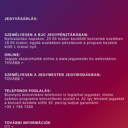
JEGYVÁSÁRLÁS:
SZEMÉLYESEN A BJC JEGYPÉNZTÁRÁBAN:
Nyitvatartási napokon: 20:00 órakor kezdődő koncertek esetében
18:00 órakor, egyéb esetekben pénztárunk a program kezdete
előtt 1 órával nyit.
ONLINE:
Jegyek vásárolhatók online a www.jegymester.hu weboldalon.
TOVÁBB >
SZEMÉLYESEN A JEGYMESTER JEGYIRODÁKBAN:
TOVÁBB >
TELEFONOS FOGLALÁS:
Bizonyos koncertekre telefonon is foglalhat jegyeket, illetve
számos programra koncerttermi asztalt is. Az így félretett jegyeket
a koncert kezdete előtti 30. percig tudjuk garantálni.
+36 1 798 7289
TOVÁBBI INFORMÁCIÓK
ITT >