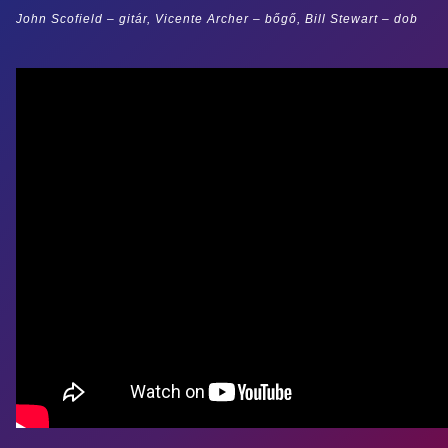
John Scofield – gitár, Vicente Archer – bőgő, Bill Stewart – dob