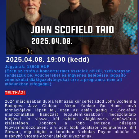
2025.04.08. 19:00 (kedd)
Jegyárak:
13900
HUF
(Ezen az estén a koncerttermet asztalok nélkül, széksorosan
rendezzük be. Vouchereket és ingyenes belépésre jogosító
zeneiskolai diákigazolványokat erre a programra nem áll
módunkban elfogadni.)
TELTHÁZ!
2024 márciusában dupla teltházas koncertet adott John Scofield a
Budapest Jazz Clubban. Akkor Yankee Go Home nevű
formációjával lépett fel, ezen az estén pedig a „Sco-féle"
utánozhatatlan hangzást legautentikusabban megszólaltató
triójával tér vissza, két szintén világklasszis zenésztársa
kíséretében. Dobokon a több évtizede hűséges
fegyverhordozójaként a világot több tucatszor végigturnézó, Bill
Stewart, míg bőgőn a korábban Nicholas Payton oldalán is
bizonyító Vicente Archer játékát élvezhetjük.