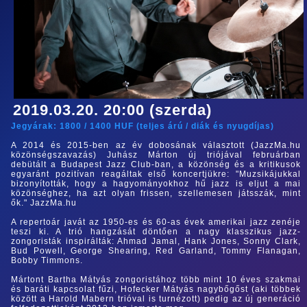
2019.03.20. 20:00 (szerda)
Jegyárak:
1800
/
1400
HUF (
teljes árú
/
diák és nyugdíjas
)
A 2014 és 2015-ben az év dobosának választott (JazzMa.hu
közönségszavazás) Juhász Márton új triójával februárban
debütált a Budapest Jazz Club-ban, a közönség és a kritikusok
egyaránt pozitívan reagáltak első koncertjükre: "Muzsikájukkal
bizonyították, hogy a hagyományokhoz hű jazz is eljut a mai
közönséghez, ha azt olyan frissen, szellemesen játsszák, mint
ők." JazzMa.hu
A repertoár javát az 1950-es és 60-as évek amerikai jazz zenéje
teszi ki. A trió hangzását döntően a nagy klasszikus jazz-
zongoristák inspirálták: Ahmad Jamal, Hank Jones, Sonny Clark,
Bud Powell, George Shearing, Red Garland, Tommy Flanagan,
Bobby Timmons.
Mártont Bartha Mátyás zongoristához több mint 10 éves szakmai
és baráti kapcsolat fűzi, Hofecker Mátyás nagybőgőst (aki többek
között a Harold Mabern trióval is turnézott) pedig az új generáció