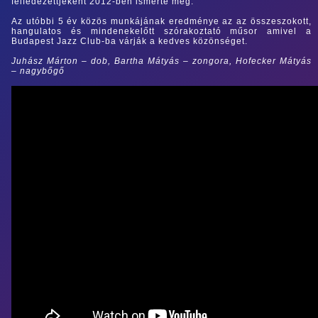
felfedezettjeként 2012-ben ismerte meg.
Az utóbbi 5 év közös munkájának eredménye az az összeszokott,
hangulatos és mindenekelőtt szórakoztató műsor amivel a
Budapest Jazz Club-ba várják a kedves közönséget.
Juhász Márton
–
dob,
Bartha Mátyás
–
zongora, Hofecker Mátyás
–
nagybőgő