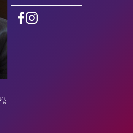
át,
 is