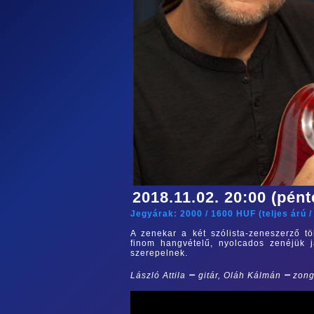
2018.11.02. 20:00 (pént
Jegyárak:
2000
/
1600
HUF (
teljes árú
A zenekar a két szólista-zeneszerző t
finom hangvételű, nyolcados zenéjük 
szerepelnek.
–
–
László Attila
gitár, Oláh Kálmán
zong