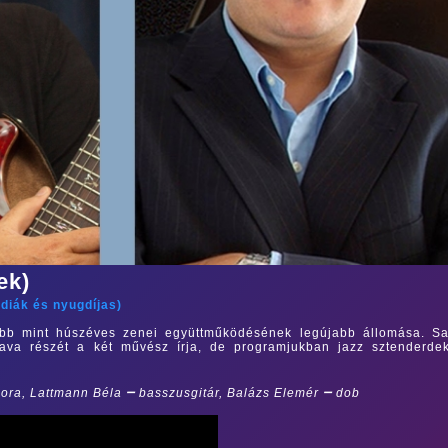
ek)
/
diák és nyugdíjas
)
öbb mint húszéves zenei együttműködésének legújabb állomása. Saj
java részét a két művész írja, de programjukban jazz sztenderdek
–
–
ora, Lattmann Béla
basszusgitár, Balázs Elemér
dob