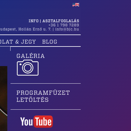
INFO | ASZTALFOGLALÁS
+36 1 798 7289
udapest
,
Hollán Ernő u. 7.
|
info@bjc.hu
OLAT & JEGY
BLOG
GALÉRIA
PROGRAMFÜZET
LETÖLTÉS