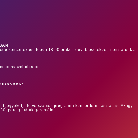
BAN:
dődő koncertek esetében 18:00 órakor, egyéb esetekben pénztárunk a
ester.hu weboldalon.
RODÁKBAN:
at jegyeket, illetve számos programra koncerttermi asztalt is. Az így
 30. percig tudjuk garantálni.