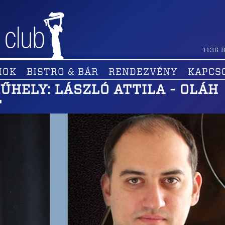
1136
B
MOK
BISTRO & BÁR
RENDEZVÉNY
KAPCS
HELY: LÁSZLÓ ATTILA - OLÁH
T