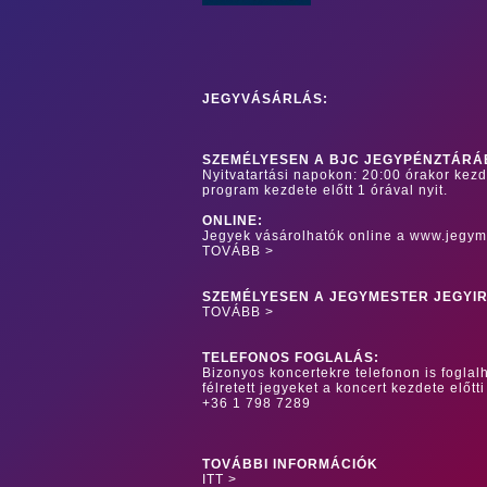
JEGYVÁSÁRLÁS:
SZEMÉLYESEN A BJC JEGYPÉNZTÁRÁ
Nyitvatartási napokon: 20:00 órakor kez
program kezdete előtt 1 órával nyit.
ONLINE:
Jegyek vásárolhatók online a www.jegym
TOVÁBB >
SZEMÉLYESEN A JEGYMESTER JEGYI
TOVÁBB >
TELEFONOS FOGLALÁS:
Bizonyos koncertekre telefonon is foglalh
félretett jegyeket a koncert kezdete előtti
+36 1 798 7289
TOVÁBBI INFORMÁCIÓK
ITT >