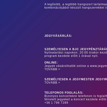
A legősibb, a legtöbb hangszert tartalma
kombinációjából készült hangszerekkel i
JEGYVÁSÁRLÁS:
SZEMÉLYESEN A BJC JEGYPÉNZTÁRÁ
Nyitvatartási napokon: 20:00 órakor kez
program kezdete előtt 1 órával nyit.
ONLINE:
Jegyek vásárolhatók online a www.jegym
TOVÁBB >
SZEMÉLYESEN A JEGYMESTER JEGYI
TOVÁBB >
TELEFONOS FOGLALÁS:
Bizonyos koncertekre telefonon is foglalh
félretett jegyeket a koncert kezdete előtti
+36 1 798 7289