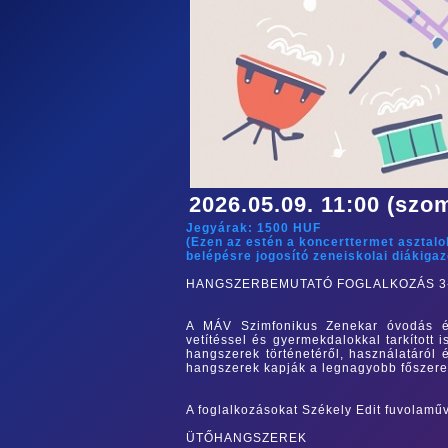
2026.05.09. 11:00 (szo
Jegyárak:
1500
HUF
(Ezen az estén a koncerttermet asztal
belépésre jogosító zeneiskolai diákiga
HANGSZERBEMUTATÓ FOGLALKOZÁS 3
A MÁV Szimfonikus Zenekar óvodás és
vetítéssel és gyermekdalokkal tarkított
hangszerek történetéről, használatáról
hangszerek kapják a legnagyobb főszere
A foglalkozásokat Székely Edit fuvolamű
ÜTŐHANGSZEREK