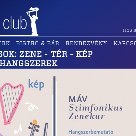
1136
B
MOK
BISTRO & BÁR
RENDEZVÉNY
KAPCS
K: ZENE - TÉR - KÉP
ŐHANGSZEREK