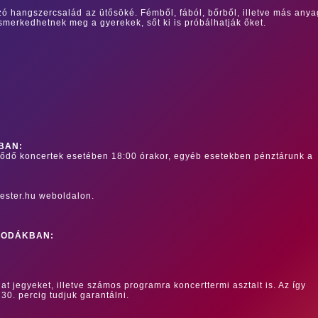
zó hangszercsalád az ütősöké. Fémből, fából, bőrből, illetve más any
smerkedhetnek meg a gyerekek, sőt ki is próbálhatják őket.
BAN:
dődő koncertek esetében 18:00 órakor, egyéb esetekben pénztárunk a
ester.hu weboldalon.
RODÁKBAN:
at jegyeket, illetve számos programra koncerttermi asztalt is. Az így
 30. percig tudjuk garantálni.