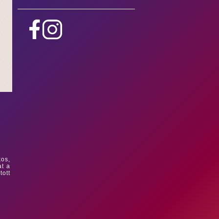
os,
at a
tott