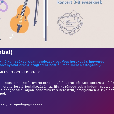
mbat)
ok nélkül, széksorosan rendezzük be. Vouchereket és ingyenes
zolványokat erre a programra nem áll módunkban elfogadni.)
-8 ÉVES GYEREKEKNEK
 kisiskolás korú gyerekeknek szóló Zene-Tér-Kép sorozata játék
 ismeretterjesztő foglalkozásán az ifjú közönség sok mindent megtudh
 és hangzásáról olyan zeneműveken keresztül, amelyekben a kiválasz
pet.
vész, zenepedagógus vezeti.