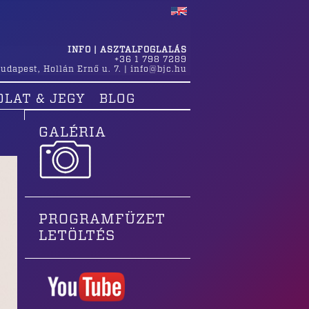
INFO | ASZTALFOGLALÁS
+36 1 798 7289
udapest
,
Hollán Ernő u. 7.
|
info@bjc.hu
OLAT & JEGY
BLOG
GALÉRIA
PROGRAMFÜZET
LETÖLTÉS