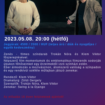
2023.05.08. 20:00 (hétfő)
Jegyárak:
4500
/
3500
/
HUF (
teljes árú
/
diák és nyugdíjas
/
egyéb kedvezmény
)
Zenés - filmes színdarab Trokán Nóra és Klem Viktor
főszereplésével.
Népszerű film momentumok és emblematikus filmzenék sodorják
útjukon főhőseinket egy érzelmektől izzó színházi estén.
Éber álmodozás a mozivásznon, álomszerű valóság a színpadon
és egy rendkívül sokféle műfajban játszó zenekar.
Rendező: Klem Viktor
Dramaturg: Zöldi Gergely
Szereplők: Trokán Nóra, Klem Viktor
Zenekar: Swing à la Django
Az előadás 16 éven felülieknek ajánlott!