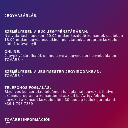
JEGYVÁSÁRLÁS:
SZEMÉLYESEN A BJC JEGYPÉNZTÁRÁBAN:
Nyitvatartási napokon: 20:00 órakor kezdődő koncertek esetében
18:00 órakor, egyéb esetekben pénztárunk a program kezdete
előtt 1 órával nyit.
ONLINE:
Jegyek vásárolhatók online a www.jegymester.hu weboldalon.
TOVÁBB >
SZEMÉLYESEN A JEGYMESTER JEGYIRODÁKBAN:
TOVÁBB >
TELEFONOS FOGLALÁS:
Bizonyos koncertekre telefonon is foglalhat jegyeket, illetve
számos programra koncerttermi asztalt is. Az így félretett
jegyeket a koncert kezdete előtti 30. percig tudjuk garantálni.
+36 1 798 7289
TOVÁBBI INFORMÁCIÓK
ITT >