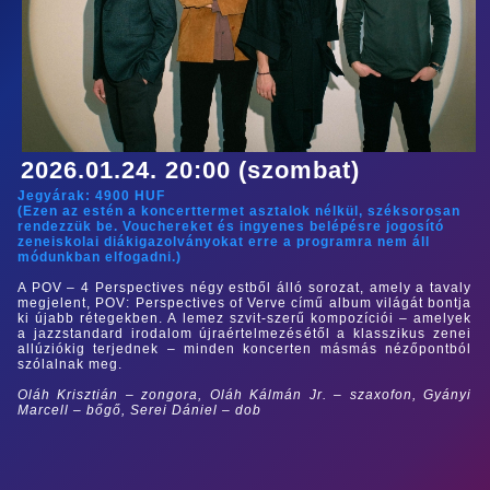
2026.01.24. 20:00 (szombat)
Jegyárak:
4900
HUF
(Ezen az estén a koncerttermet asztalok nélkül, széksorosan
rendezzük be. Vouchereket és ingyenes belépésre jogosító
zeneiskolai diákigazolványokat erre a programra nem áll
módunkban elfogadni.)
A POV – 4 Perspectives négy estből álló sorozat, amely a tavaly
megjelent, POV: Perspectives of Verve című album világát bontja
ki újabb rétegekben. A lemez szvit-szerű kompozíciói – amelyek
a jazzstandard irodalom újraértelmezésétől a klasszikus zenei
allúziókig terjednek – minden koncerten másmás nézőpontból
szólalnak meg.
Oláh Krisztián – zongora, Oláh Kálmán Jr. – szaxofon, Gyányi
Marcell – bőgő, Serei Dániel – dob