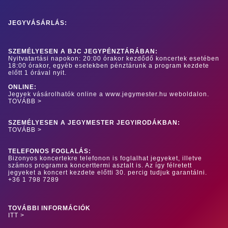
JEGYVÁSÁRLÁS:
SZEMÉLYESEN A BJC JEGYPÉNZTÁRÁBAN:
Nyitvatartási napokon: 20:00 órakor kezdődő koncertek esetében
18:00 órakor, egyéb esetekben pénztárunk a program kezdete
előtt 1 órával nyit.
ONLINE:
Jegyek vásárolhatók online a www.jegymester.hu weboldalon.
TOVÁBB >
SZEMÉLYESEN A JEGYMESTER JEGYIRODÁKBAN:
TOVÁBB >
TELEFONOS FOGLALÁS:
Bizonyos koncertekre telefonon is foglalhat jegyeket, illetve
számos programra koncerttermi asztalt is. Az így félretett
jegyeket a koncert kezdete előtti 30. percig tudjuk garantálni.
+36 1 798 7289
TOVÁBBI INFORMÁCIÓK
ITT >