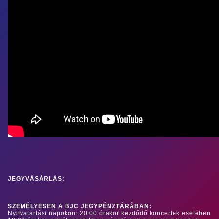
JEGYVÁSÁRLÁS:
SZEMÉLYESEN A BJC JEGYPÉNZTÁRÁBAN:
Nyitvatartási napokon: 20:00 órakor kezdődő koncertek esetében