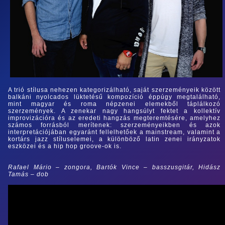
A trió stílusa nehezen kategorizálható, saját szerzeményeik között
balkáni nyolcados lüktetésű kompozíció éppúgy megtalálható,
mint magyar és roma népzenei elemekből táplálkozó
szerzemények. A zenekar nagy hangsúlyt fektet a kollektív
improvizációra és az eredeti hangzás megteremtésére, amelyhez
számos forrásból merítenek: szerzeményeikben és azok
interpretációjában egyaránt fellelhetőek a mainstream, valamint a
kortárs jazz stíluselemei, a különböző latin zenei irányzatok
eszközei és a hip hop groove-ok is.
Rafael Mário – zongora, Bartók Vince – basszusgitár, Hidász
Tamás – dob