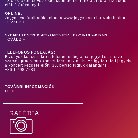
18:00 órakor, egyéb esetekben pénztárunk a program kezdete
előtt 1 órával nyit.
ONLINE:
Jegyek vásárolhatók online a www.jegymester.hu weboldalon.
TOVÁBB >
SZEMÉLYESEN A JEGYMESTER JEGYIRODÁKBAN:
TOVÁBB >
TELEFONOS FOGLALÁS:
Bizonyos koncertekre telefonon is foglalhat jegyeket, illetve
számos programra koncerttermi asztalt is. Az így félretett jegyeket
a koncert kezdete előtti 30. percig tudjuk garantálni.
+36 1 798 7289
TOVÁBBI INFORMÁCIÓK
ITT >
GALÉRIA