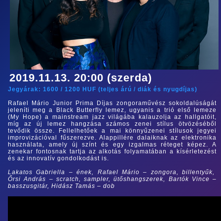
2019.11.13. 20:00 (szerda)
Jegyárak:
1600
/
1200
HUF (
teljes árú
/
diák és nyugdíjas
)
Rafael Mário Junior Prima Díjas zongoraművész sokoldalúságát
jeleníti meg a Black Butterfly lemez, ugyanis a trió első lemeze
(My Hope) a mainstream jazz világába kalauzolja az hallgatóit,
míg az új lemez hangzása számos zenei stílus ötvözéséből
tevődik össze. Fellelhetőek a mai könnyűzenei stílusok jegyei
improvizációval fűszerezve. Alappillére dalaiknak az elektronika
használata, amely új színt és egy izgalmas réteget képez. A
zenekar fontosnak tartja az alkotás folyamatában a kísérletezést
és az innovatív gondolkodást is.
Lakatos Gabriella – ének, Rafael Mário – zongora, billentyűk,
Őrsi András – scratch, sampler, ütőshangszerek, Bartók Vince –
basszusgitár, Hidász Tamás – dob