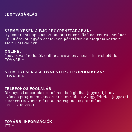
JEGYVÁSÁRLÁS:
SZEMÉLYESEN A BJC JEGYPÉNZTÁRÁBAN:
Nyitvatartási napokon: 20:00 órakor kezdődő koncertek esetében
18:00 órakor, egyéb esetekben pénztárunk a program kezdete
előtt 1 órával nyit.
ONLINE:
Jegyek vásárolhatók online a www.jegymester.hu weboldalon.
TOVÁBB >
SZEMÉLYESEN A JEGYMESTER JEGYIRODÁKBAN:
TOVÁBB >
TELEFONOS FOGLALÁS:
Bizonyos koncertekre telefonon is foglalhat jegyeket, illetve
számos programra koncerttermi asztalt is. Az így félretett jegyeket
a koncert kezdete előtti 30. percig tudjuk garantálni.
+36 1 798 7289
TOVÁBBI INFORMÁCIÓK
ITT >