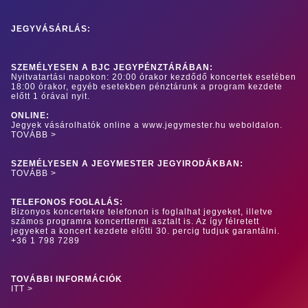
JEGYVÁSÁRLÁS:
SZEMÉLYESEN A BJC JEGYPÉNZTÁRÁBAN:
Nyitvatartási napokon: 20:00 órakor kezdődő koncertek esetében
18:00 órakor, egyéb esetekben pénztárunk a program kezdete
előtt 1 órával nyit.
ONLINE:
Jegyek vásárolhatók online a www.jegymester.hu weboldalon.
TOVÁBB >
SZEMÉLYESEN A JEGYMESTER JEGYIRODÁKBAN:
TOVÁBB >
TELEFONOS FOGLALÁS:
Bizonyos koncertekre telefonon is foglalhat jegyeket, illetve
számos programra koncerttermi asztalt is. Az így félretett
jegyeket a koncert kezdete előtti 30. percig tudjuk garantálni.
+36 1 798 7289
TOVÁBBI INFORMÁCIÓK
ITT >