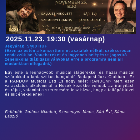
2025.11.23. 19:30 (vasárnap)
Jegyárak:
5400
HUF
(Ezen az estén a koncerttermet asztalok nélkül, széksorosan
rendezzük be. Vouchereket és ingyenes belépésre jogosító
zeneiskolai diákigazolványokat erre a programra nem áll
módunkban elfogadni.)
Egy este a legnagyobb musical slágerekkel és hazai musical
sztárokkal a fantasztikus hangulatú Budapest Jazz Clubban - Ez
a RANDOM Musical Est! És hogy miért RANDOM? Mert ezen
varázslatos alkalommal a Nézők kezükbe vehetik az irányítást,
és rájuk, valamint a szerencsére lesz bízva, hogy a fellépők kivel
és mit énekeljenek!
Fellépők: Gallusz Nikolett, Szemenyei János, Sári Évi, Sánta
László