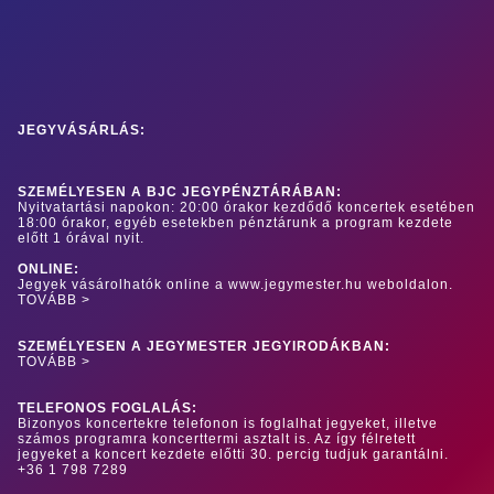
JEGYVÁSÁRLÁS:
SZEMÉLYESEN A BJC JEGYPÉNZTÁRÁBAN:
Nyitvatartási napokon: 20:00 órakor kezdődő koncertek esetében
18:00 órakor, egyéb esetekben pénztárunk a program kezdete
előtt 1 órával nyit.
ONLINE:
Jegyek vásárolhatók online a www.jegymester.hu weboldalon.
TOVÁBB >
SZEMÉLYESEN A JEGYMESTER JEGYIRODÁKBAN:
TOVÁBB >
TELEFONOS FOGLALÁS:
Bizonyos koncertekre telefonon is foglalhat jegyeket, illetve
számos programra koncerttermi asztalt is. Az így félretett
jegyeket a koncert kezdete előtti 30. percig tudjuk garantálni.
+36 1 798 7289