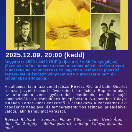
2025.12.09. 20:00 (kedd)
Jegyárak:
4500
/
4000
HUF (
teljes árú
/
diák és nyugdíjas
)
(Ezen az estén a koncerttermet asztalok nélkül, széksorosan
rendezzük be. Vouchereket és ingyenes belépésre jogosító
zeneiskolai diákigazolványokat erre a programra nem áll
módunkban elfogadni.)
A dallamos, latin jazz zenét játszó Révész Richárd Latin Quartet
a hazai jazzélet ismert művészeinek formációja. Repertoárjukon
az afro-cuban zene gyökereiből merítenek, emellett saját
kompozíciók is felcsendülnek fellépéseiken. A koncerten Yulaysi
Miranda Ferrer kubai énekesnő is csatlakozik a zenekarhoz aki
csodálatos hangjával és temperamentumos színpadi jelenlétével
valódi, latin hangulatot varázsol.
Révész Richárd – zongora, Fonay Tibor – bőgő, Nyirő Áron –
dob, Tar Gergely – ütőhangszerek, vendég: Yulaysi Miranda –
ének