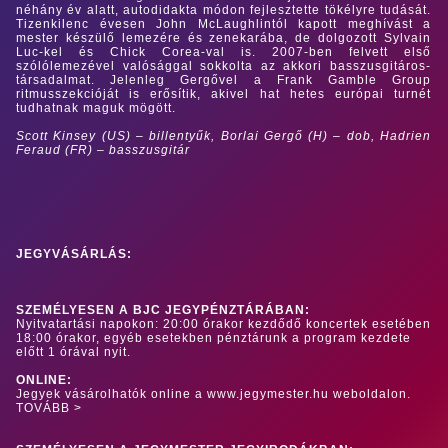
néhány év alatt, autodidakta módon fejlesztette tökélyre tudását.
Tizenkilenc évesen John McLaughlintól kapott meghívást a
mester készülő lemezére és zenekarába, de dolgozott Sylvain
Luc-kel és Chick Corea-val is. 2007-ben felvett első
szólólemezével valósággal sokkolta az akkori basszusgitáros-
társadalmat. Jelenleg Gergővel a Frank Gamble Group
ritmusszekcióját is erősítik, akivel hat hetes európai turnét
tudhatnak maguk mögött.
Scott Kinsey (US)
–
billentyűk, Borlai Gergő (H)
–
dob, Hadrien
Feraud (FR)
–
basszusgitár
JEGYVÁSÁRLÁS:
SZEMÉLYESEN A BJC JEGYPÉNZTÁRÁBAN:
Nyitvatartási napokon: 20:00 órakor kezdődő koncertek esetében
18:00 órakor, egyéb esetekben pénztárunk a program kezdete
előtt 1 órával nyit.
ONLINE:
Jegyek vásárolhatók online a www.jegymester.hu weboldalon.
TOVÁBB >