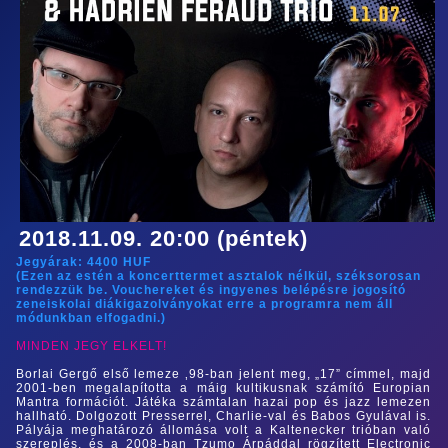
2018.11.09. 20:00 (péntek)
Jegyárak:
4400
HUF
(Ezen az estén a koncerttermet asztalok nélkül, széksorosan
rendezzük be. Vouchereket és ingyenes belépésre jogosító
zeneiskolai diákigazolványokat erre a programra nem áll
módunkban elfogadni.)
MINDEN JEGY ELKELT!
Borlai Gergő első lemeze ‚98-ban jelent meg, „17” címmel, majd
2001-ben megalapította a máig kultikusnak számító Europian
Mantra formációt. Játéka számtalan hazai pop és jazz lemezen
hallható. Dolgozott Presserrel, Charlie-val és Babos Gyulával is.
Pályája meghatározó állomása volt a Kaltenecker trióban való
szereplés, és a 2008-ban Tzumo Árpáddal rögzített Electronic