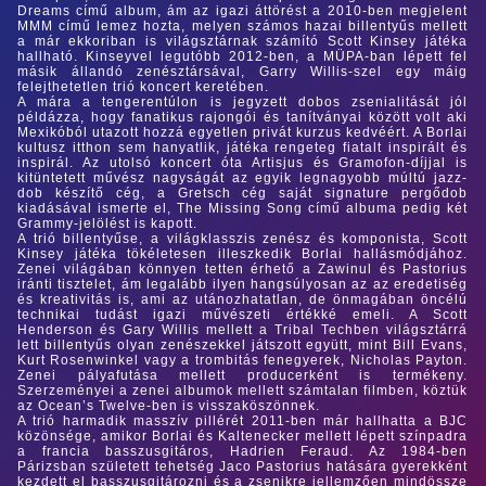
Dreams című album, ám az igazi áttörést a 2010-ben megjelent
MMM című lemez hozta, melyen számos hazai billentyűs mellett
a már ekkoriban is világsztárnak számító Scott Kinsey játéka
hallható. Kinseyvel legutóbb 2012-ben, a MÜPA-ban lépett fel
másik állandó zenésztársával, Garry Willis-szel egy máig
felejthetetlen trió koncert keretében.
A mára a tengerentúlon is jegyzett dobos zsenialitását jól
példázza, hogy fanatikus rajongói és tanítványai között volt aki
Mexikóból utazott hozzá egyetlen privát kurzus kedvéért. A Borlai
kultusz itthon sem hanyatlik, játéka rengeteg fiatalt inspirált és
inspirál. Az utolsó koncert óta Artisjus és Gramofon-díjjal is
kitüntetett művész nagyságát az egyik legnagyobb múltú jazz-
dob készítő cég, a Gretsch cég saját signature pergődob
kiadásával ismerte el, The Missing Song című albuma pedig két
Grammy-jelölést is kapott.
A trió billentyűse, a világklasszis zenész és komponista, Scott
Kinsey játéka tökéletesen illeszkedik Borlai hallásmódjához.
Zenei világában könnyen tetten érhető a Zawinul és Pastorius
iránti tisztelet, ám legalább ilyen hangsúlyosan az az eredetiség
és kreativitás is, ami az utánozhatatlan, de önmagában öncélú
technikai tudást igazi művészeti értékké emeli. A Scott
Henderson és Gary Willis mellett a Tribal Techben világsztárrá
lett billentyűs olyan zenészekkel játszott együtt, mint Bill Evans,
Kurt Rosenwinkel vagy a trombitás fenegyerek, Nicholas Payton.
Zenei pályafutása mellett producerként is termékeny.
Szerzeményei a zenei albumok mellett számtalan filmben, köztük
az Ocean’s Twelve-ben is visszaköszönnek.
A trió harmadik masszív pillérét 2011-ben már hallhatta a BJC
közönsége, amikor Borlai és Kaltenecker mellett lépett színpadra
a francia basszusgitáros, Hadrien Feraud. Az 1984-ben
Párizsban született tehetség Jaco Pastorius hatására gyerekként
kezdett el basszusgitározni és a zsenikre jellemzően mindössze