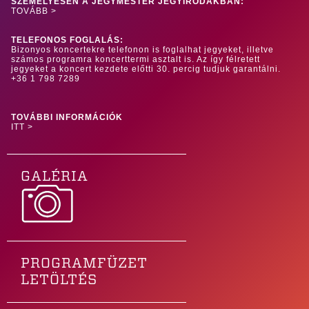
SZEMÉLYESEN A JEGYMESTER JEGYIRODÁKBAN:
TOVÁBB >
TELEFONOS FOGLALÁS:
Bizonyos koncertekre telefonon is foglalhat jegyeket, illetve
számos programra koncerttermi asztalt is. Az így félretett
jegyeket a koncert kezdete előtti 30. percig tudjuk garantálni.
+36 1 798 7289
TOVÁBBI INFORMÁCIÓK
ITT >
GALÉRIA
PROGRAMFÜZET
LETÖLTÉS