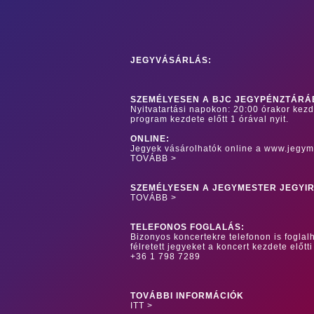
JEGYVÁSÁRLÁS:
SZEMÉLYESEN A BJC JEGYPÉNZTÁRÁ
Nyitvatartási napokon: 20:00 órakor kez
program kezdete előtt 1 órával nyit.
ONLINE:
Jegyek vásárolhatók online a www.jegym
TOVÁBB >
SZEMÉLYESEN A JEGYMESTER JEGYI
TOVÁBB >
TELEFONOS FOGLALÁS:
Bizonyos koncertekre telefonon is foglalh
félretett jegyeket a koncert kezdete előtti
+36 1 798 7289
TOVÁBBI INFORMÁCIÓK
ITT >