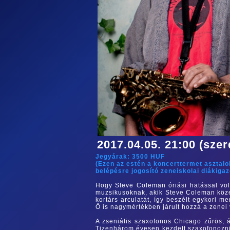
2017.04.05. 21:00 (szer
Jegyárak:
3500
HUF
(Ezen az estén a koncerttermet asztal
belépésre jogosító zeneiskolai diákiga
Hogy Steve Coleman óriási hatással volt
muzsikusoknak, akik Steve Coleman köz
kortárs arculatát, így beszélt egykori 
Ő is nagymértékben járult hozzá a zenei
A zseniális szaxofonos Chicago zűrös, á
Tizenhárom évesen kezdett szaxofonozni,