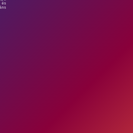
 és
záns