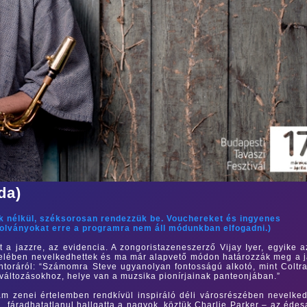
da)
ok nélkül, széksorosan rendezzük be. Vouchereket és ingyenes
zolványokat erre a programra nem áll módunkban elfogadni.)
 a jazzre, az evidencia. A zongoristazeneszerző Vijay Iyer, egyike 
elében nevelkedhettek és ma már alapvető módon határozzák meg a 
mentoráról: “Számomra Steve ugyanolyan fontosságú alkotó, mint Coltr
 változásokhoz, helye van a muzsika pionírjainak panteonjában.”
m zenei értelemben rendkívül inspiráló déli városrészében nevelked
 fáradhatatlanul hallgatta a nagyok, köztük Charlie Parker – az éde