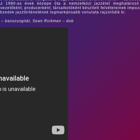
 Az 1980-as évek közepe óta a nemzetközi jazzélet meghatározó
ezetőként, producerként, társalkotóként készített felvételeinek impo
tizedek jazztörténetének legmarkánsabb vonulata rajzolódik ki.
 – basszusgitár, Sean Rickman – dob