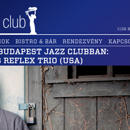
1136
B
MOK
BISTRO & BÁR
RENDEZVÉNY
KAPCS
BUDAPEST JAZZ CLUBBAN:
 REFLEX TRIO (USA)