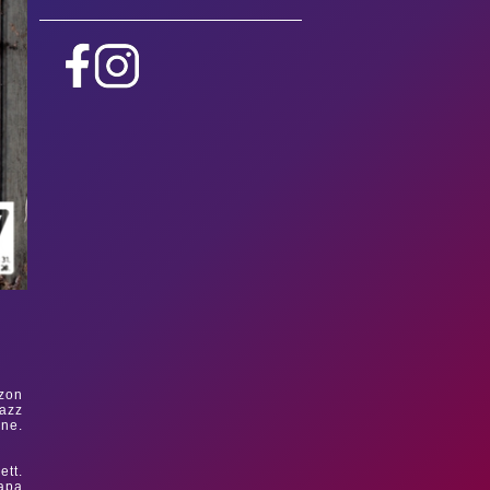
azon
jazz
ane.
ett.
sapa