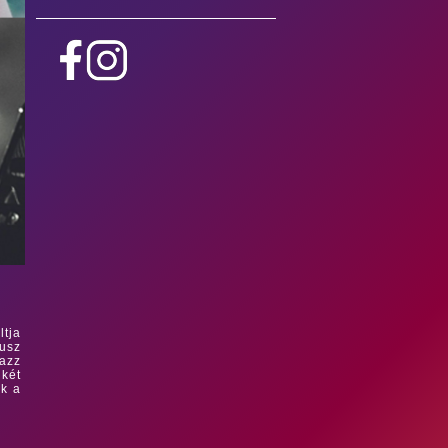
ltja
ausz
Jazz
 két
ik a