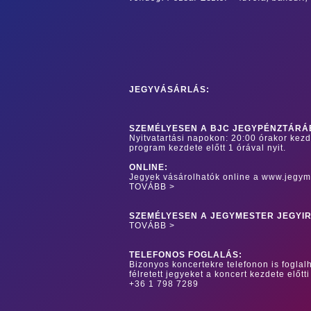
JEGYVÁSÁRLÁS:
SZEMÉLYESEN A BJC JEGYPÉNZTÁRÁ
Nyitvatartási napokon: 20:00 órakor kez
program kezdete előtt 1 órával nyit.
ONLINE:
Jegyek vásárolhatók online a www.jegym
TOVÁBB >
SZEMÉLYESEN A JEGYMESTER JEGYI
TOVÁBB >
TELEFONOS FOGLALÁS:
Bizonyos koncertekre telefonon is foglalh
félretett jegyeket a koncert kezdete előtti
+36 1 798 7289