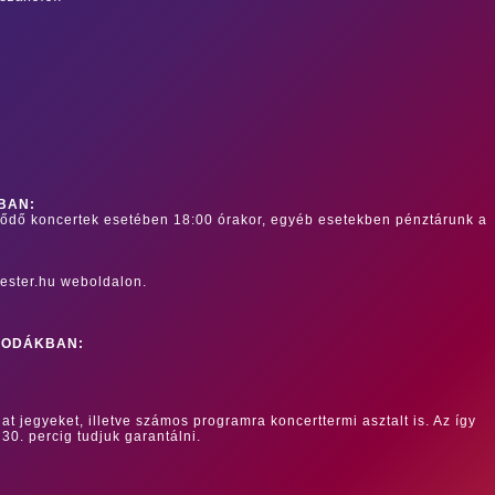
BAN:
dődő koncertek esetében 18:00 órakor, egyéb esetekben pénztárunk a
ester.hu weboldalon.
RODÁKBAN:
at jegyeket, illetve számos programra koncerttermi asztalt is. Az így
 30. percig tudjuk garantálni.