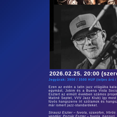
2026.02.25. 20:00 (szer
Jegyárak:
3900
/
3500
HUF (
teljes árú
Ezen az estén a latin jazz világába kal
egymást, Jobim és a Buena Vista Social
Esztert az elmúlt években számos projek
Matiné Septet, VVV Jazz Klub) így most 
fúvós hangszerre írt szólamok és hangsz
már ismert jazz-standardeket.
Strausz Eszter – fuvola, szaxofon, Vörös
vendég: Pozsár Eszter – fuvola, bansuri,