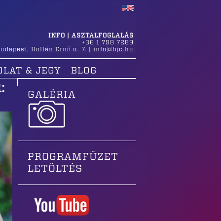
INFO | ASZTALFOGLALÁS
+36 1 798 7289
udapest
,
Hollán Ernő u. 7.
|
info@bjc.hu
OLAT & JEGY
BLOG
:
GALÉRIA
PROGRAMFÜZET
LETÖLTÉS