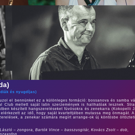
da)
/
diák és nyugdíjas
)
auzol el bennünket ez a különleges formáció: bossanova és samba vá
 Club mellett saját latin szerzemények is hallhatóak lesznek. Str
tben készített hangszereléseket fúvósokra és zenekarra (Kokopelli 
elérkezett az idő, hogy saját kvartettjében mutassa meg önmagát. A
erelések, a zenekar számára megírt arrange-ok új köntösbe öltöztet
 László – zongora, Bartók Vince – basszusgitár, Kovács Zsolt – dob,
 szaxofon