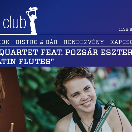
1136
B
MOK
BISTRO & BÁR
RENDEZVÉNY
KAPCS
QUARTET FEAT. POZSÁR ESZTER
ATIN FLUTES"