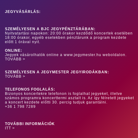
JEGYVÁSÁRLÁS:
SZEMÉLYESEN A BJC JEGYPÉNZTÁRÁBAN:
Nyitvatartási napokon: 20:00 órakor kezdődő koncertek esetében
18:00 órakor, egyéb esetekben pénztárunk a program kezdete
előtt 1 órával nyit.
ONLINE:
Jegyek vásárolhatók online a www.jegymester.hu weboldalon.
TOVÁBB >
SZEMÉLYESEN A JEGYMESTER JEGYIRODÁKBAN:
TOVÁBB >
TELEFONOS FOGLALÁS:
Bizonyos koncertekre telefonon is foglalhat jegyeket, illetve
számos programra koncerttermi asztalt is. Az így félretett jegyeket
a koncert kezdete előtti 30. percig tudjuk garantálni.
+36 1 798 7289
TOVÁBBI INFORMÁCIÓK
ITT >