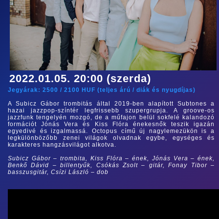
2022.01.05. 20:00 (szerda)
Jegyárak:
2500
/
2100
HUF (
teljes árú
/
diák és nyugdíjas
)
A Subicz Gábor trombitás által 2019-ben alapított Subtones a
hazai jazzpop-színtér legfrissebb szupergrupja. A groove-os
jazzfunk tengelyén mozgó, de a műfajon belül sokfelé kalandozó
formációt Jónás Vera és Kiss Flóra énekesnők teszik igazán
egyedivé és izgalmassá. Octopus című új nagylemezükön is a
legkülönbözőbb zenei világok olvadnak egybe, egységes és
karakteres hangzásvilágot alkotva.
Subicz Gábor – trombita, Kiss Flóra – ének, Jónás Vera – ének,
Benkő Dávid – billentyűk, Csókás Zsolt – gitár, Fonay Tibor –
basszusgitár, Csízi László – dob