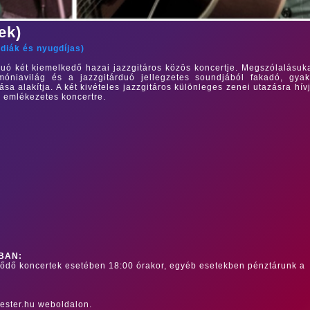
ek)
/
diák és nyugdíjas
)
duó két kiemelkedő hazai jazzgitáros közös koncertje. Megszólalásuk
móniavilág és a jazzgitárduó jellegzetes soundjából fakadó, gyak
sa alakítja. A két kivételes jazzgitáros különleges zenei utazásra hív
 emlékezetes koncertre.
r
BAN:
dődő koncertek esetében 18:00 órakor, egyéb esetekben pénztárunk a
ester.hu weboldalon.