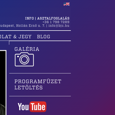
INFO | ASZTALFOGLALÁS
+36 1 798 7289
udapest
,
Hollán Ernő u. 7.
|
info@bjc.hu
OLAT & JEGY
BLOG
GALÉRIA
PROGRAMFÜZET
LETÖLTÉS