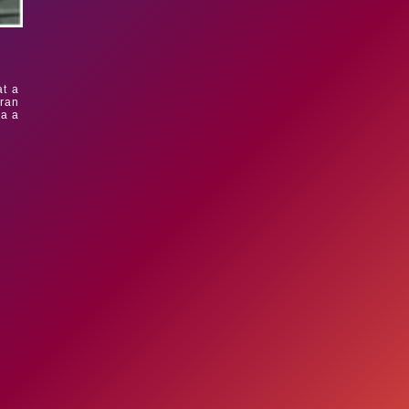
at a
ran
ja a