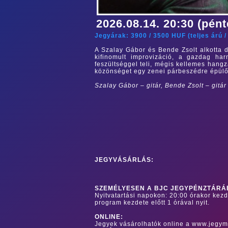
2026.08.14. 20:30 (pént
Jegyárak:
3900
/
3500
HUF (
teljes árú
A
Szalay Gábor
és
Bende Zsolt
alkotta 
kifinomult improvizáció, a gazdag har
feszültséggel teli, mégis kellemes hangzá
közönséget egy zenei párbeszédre épülő
Szalay Gábor
–
gitár, Bende Zsolt
–
gitá
JEGYVÁSÁRLÁS:
SZEMÉLYESEN A BJC JEGYPÉNZTÁRÁ
Nyitvatartási napokon: 20:00 órakor kez
program kezdete előtt 1 órával nyit.
ONLINE:
Jegyek vásárolhatók online a www.jegym