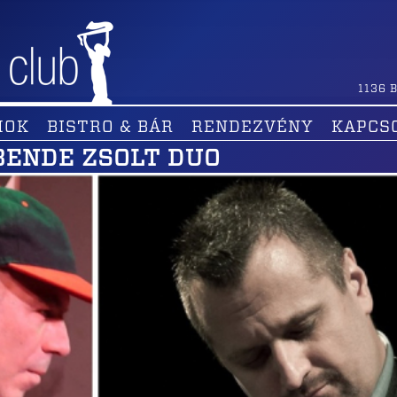
1136
B
MOK
BISTRO & BÁR
RENDEZVÉNY
KAPCS
BENDE ZSOLT DUO