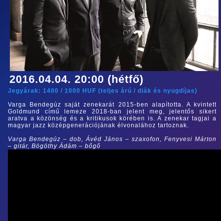
2016.04.04. 20:00 (hétfő)
Jegyárak:
1400
/
1000
HUF (
teljes árú
/
diák és nyugdíjas
)
Varga Bendegúz saját zenekarát 2015-ben alapította. A kvintett
Goldmund című lemeze 2018-ban jelent meg, jelentős sikert
aratva a közönség és a kritikusok körében is. A zenekar tagjai a
magyar jazz középgenerációjának élvonalához tartoznak.
Varga Bendegúz – dob, Ávéd János – szaxofon, Fenyvesi Márton
– gitár, Bögöthy Ádám – bőgő