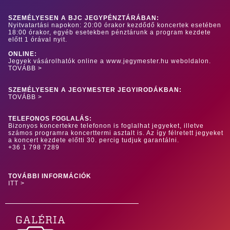
SZEMÉLYESEN A BJC JEGYPÉNZTÁRÁBAN:
Nyitvatartási napokon: 20:00 órakor kezdődő koncertek esetében
18:00 órakor, egyéb esetekben pénztárunk a program kezdete
előtt 1 órával nyit.
ONLINE:
Jegyek vásárolhatók online a www.jegymester.hu weboldalon.
TOVÁBB >
SZEMÉLYESEN A JEGYMESTER JEGYIRODÁKBAN:
TOVÁBB >
TELEFONOS FOGLALÁS:
Bizonyos koncertekre telefonon is foglalhat jegyeket, illetve
számos programra koncerttermi asztalt is. Az így félretett jegyeket
a koncert kezdete előtti 30. percig tudjuk garantálni.
+36 1 798 7289
TOVÁBBI INFORMÁCIÓK
ITT >
GALÉRIA