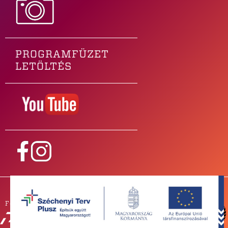
PROGRAMFÜZET
LETÖLTÉS
Főtámogatónk
PARTNEREINK
SAJTÓSZOBA
ZENEKAROKNAK