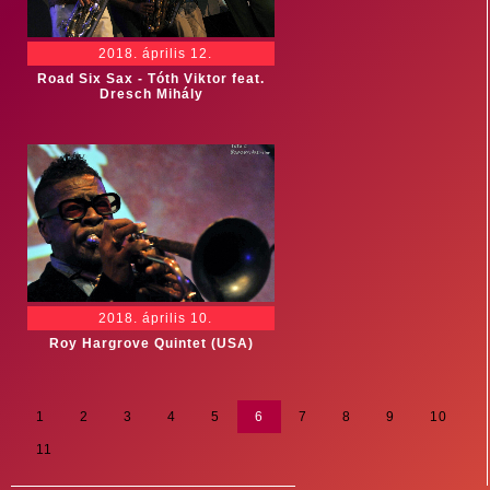
2018. április 12.
Road Six Sax - Tóth Viktor feat.
Dresch Mihály
2018. április 10.
Roy Hargrove Quintet (USA)
1
2
3
4
5
6
7
8
9
10
11