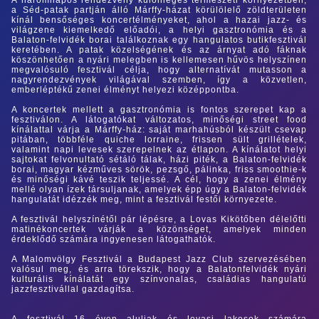
a Séd-patak partján álló Márffy-házat körülölelő zöldterületen
kínál bensőséges koncertélményeket, ahol a hazai jazz- és
világzene kiemelkedő előadói, a helyi gasztronómia és a
Balaton-felvidék borai találkoznak egy hangulatos butikfesztivál
keretében. A patak közelségének és az árnyat adó fáknak
köszönhetően a nyári melegben is kellemesen hűvös helyszínen
megvalósuló fesztivál célja, hogy alternatívát mutasson a
nagyrendezvények világával szemben, így a közvetlen,
emberléptékű zenei élményt helyezi középpontba.
A koncertek mellett a gasztronómia is fontos szerepet kap a
fesztiválon. A látogatókat változatos, minőségi street food
kínálattal várja a Márffy-ház: saját marhahúsból készült csevap
pitában, többféle quiche lorraine, frissen sült grillételek,
valamint napi levesek szerepelnek az étlapon. A kínálatot helyi
sajtokat felvonultató sétáló tálak, házi piték, a Balaton-felvidék
borai, magyar kézműves sörök, pezsgő, pálinka, friss smoothie-k
és minőségi kávé teszik teljessé. A cél, hogy a zenei élmény
mellé olyan ízek társuljanak, amelyek épp úgy a Balaton-felvidék
hangulatát idézzék meg, mint a fesztivál festői környezete.
A fesztivál helyszínétől pár lépésre, a Lovas Kikötőben délelőtti
matinékoncertek várják a közönséget, amelyek minden
érdeklődő számára ingyenesen látogathatók.
A Malomvölgy Fesztivál a Budapest Jazz Club szervezésében
valósul meg, és arra törekszik, hogy a Balatonfelvidék nyári
kulturális kínálatát egy színvonalas, családias hangulatú
jazzfesztivállal gazdagítsa.
A fesztivál 16 éven aluliak és lovasi lakosok számára