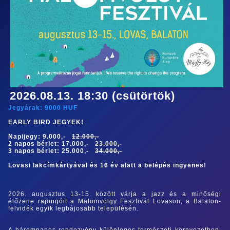
2026.08.13. 18:30 (csütörtök)
Jegyárak:
9000
HUF
EARLY BIRD JEGYEK!
Napijegy: 9.000,-
12.000,-
2 napos bérlet: 17.000,-
23.000,-
3 napos bérlet: 25.000,-
34.000,-
Lovasi lakcímkártyával és 16 év alatt a belépés ingyenes!
2026. augusztus 13-15. között várja a jazz és a minőségi
élőzene rajongóit a Malomvölgy Fesztivál Lovason, a Balaton-
felvidék egyik legbájosabb településén.
A háromnapos rendezvény különleges természeti környezetben,