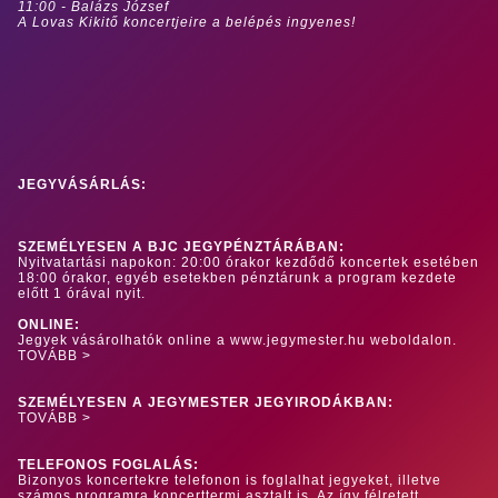
11:00 - Balázs József
​A Lovas Kikitő koncertjeire a belépés ingyenes!
JEGYVÁSÁRLÁS:
SZEMÉLYESEN A BJC JEGYPÉNZTÁRÁBAN:
Nyitvatartási napokon: 20:00 órakor kezdődő koncertek esetében
18:00 órakor, egyéb esetekben pénztárunk a program kezdete
előtt 1 órával nyit.
ONLINE:
Jegyek vásárolhatók online a www.jegymester.hu weboldalon.
TOVÁBB >
SZEMÉLYESEN A JEGYMESTER JEGYIRODÁKBAN:
TOVÁBB >
TELEFONOS FOGLALÁS:
Bizonyos koncertekre telefonon is foglalhat jegyeket, illetve
számos programra koncerttermi asztalt is. Az így félretett