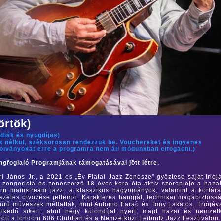
örtök)
/
diák és nyugdíjas
)
ok nélkül, széksorosan rendezzük be. Vouchereket és ingyenes
zolványokat erre a programra nem áll módunkban elfogadni.)
ngfoglaló Programjának támogatásával jött létre.
ri János Jr., a 2021-es „Év Fiatal Jazz Zenésze” győztese saját triój
 zongorista és zeneszerző 18 éves kora óta aktív szereplője a haza
ern mainstream jazz, a klasszikus hagyományok, valamint a kortár
észetes ötvözése jellemzi.
Karakteres hangját, technikai magabiztoss
hírű művészek méltatták, mint Antonio Faraò és Tony Lakatos. Triójáv
kedő sikert, ahol négy különdíjat nyert, majd hazai és nemzetk
zött a londoni 606 Clubban és a Nemzetközi Leibnitz Jazz Fesztiválon