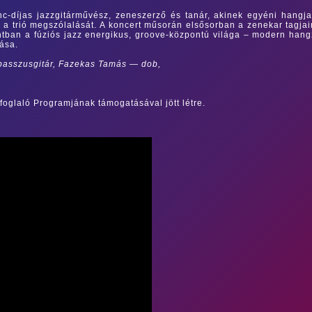
nc-díjas jazzgitárművész, zeneszerző és tanár, akinek egyéni hangj
a a trió megszólalását.
A koncert műsorán elsősorban a zenekar tagja
ntban a fúziós jazz energikus, groove-központú világa – modern han
zása.
 basszusgitár, Fazekas Tamás — dob,
foglaló Programjának támogatásával jött létre.