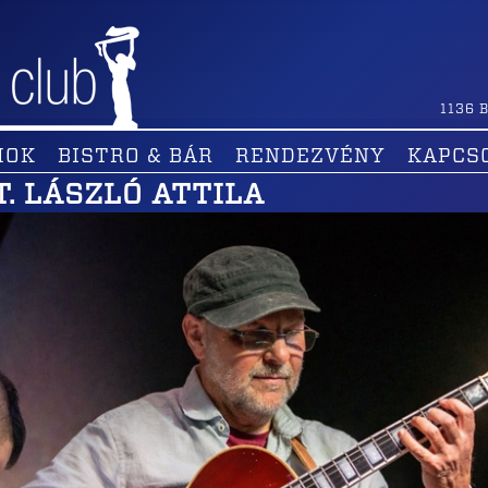
1136
B
MOK
BISTRO & BÁR
RENDEZVÉNY
KAPCS
T. LÁSZLÓ ATTILA