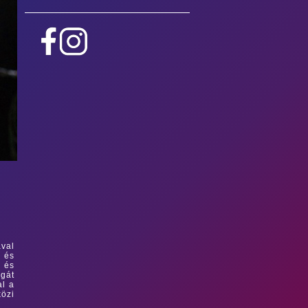
ával
i és
s és
ágát
al a
özi
.