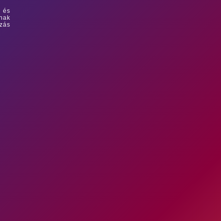
a és
inak
gzás