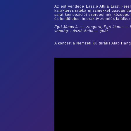
Az est vendége László Attila Liszt Fere
karakteres játéka új színekkel gazdagítj
saját kompozíciói szerepelnek, középpo
és lendületes, interaktív zenélés találko
Egri János Jr. — zongora, Egri János —
vendég: László Attila — gitár
A koncert a Nemzeti Kulturális Alap Hang