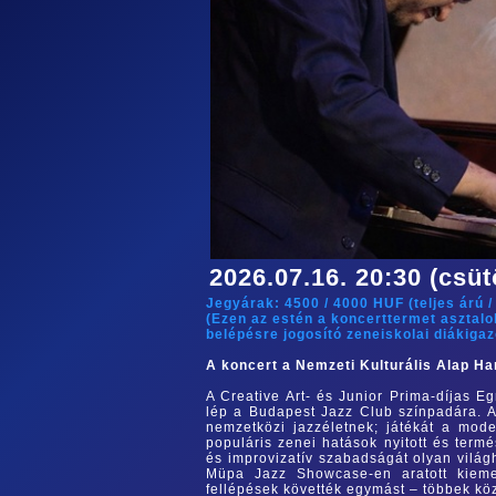
2026.07.16. 20:30 (csüt
Jegyárak:
4500
/
4000
HUF (
teljes árú
(Ezen az estén a koncerttermet asztal
belépésre jogosító zeneiskolai diákiga
A koncert a Nemzeti Kulturális Alap Ha
A Creative Art- és Junior Prima-díjas Eg
lép a Budapest Jazz Club színpadára. A
nemzetközi jazzéletnek; játékát a mod
populáris zenei hatások nyitott és term
és improvizatív szabadságát olyan világ
Müpa Jazz Showcase-en aratott kiemel
fellépések követték egymást – többek kö