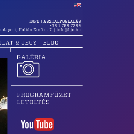
INFO | ASZTALFOGLALÁS
+36 1 798 7289
udapest
,
Hollán Ernő u. 7.
|
info@bjc.hu
OLAT & JEGY
BLOG
GALÉRIA
PROGRAMFÜZET
LETÖLTÉS