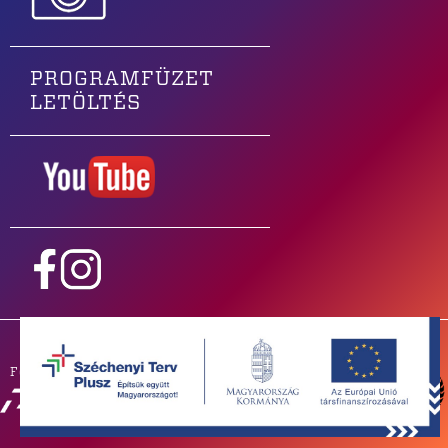
PROGRAMFÜZET
LETÖLTÉS
Főtámogatónk
PARTNEREINK
SAJTÓSZOBA
ZENEKAROKNAK
IMPRESSZUM