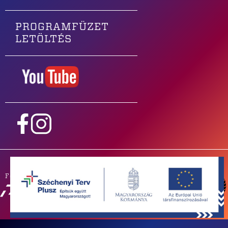
PROGRAMFÜZET
LETÖLTÉS
Főtámogatónk
PARTNEREINK
SAJTÓSZOBA
ZENEKAROKNAK
IMPRESSZUM