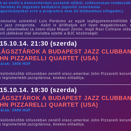
n az estén a koncerttermet asztalok nélkül, széksorosan rendezzük
hereket és ingyenes belépésre jogosító zeneiskolai
igazolványokat erre a programra nem áll módunkban elfogadni.)
nezuelai születésű Luis Perdomo az egyik legfigyelemreméltóbb
-i jazz zongorista. Azért is állíthatjuk ezt ilyen magabiztosan, 
bbi alkalmakkal (a zseni-díjas Miguel Zenón, majd Ravi Coltrane olda
prő játékával már ámulatba ejtette a BJC közönségét.
15.10.14. 21:30 (szerda)
LÁGSZTÁROK A BUDAPEST JAZZ CLUBBAN
HN PIZZARELLI QUARTET (USA)
yárak: 3400 HUF
gkülönbözőbb stílusokban zenélő olasz-amerikai John Pizzarelli korun
k legismertebb jazzgitárosa, énekes előadója.
15.10.14. 19:30 (szerda)
LÁGSZTÁROK A BUDAPEST JAZZ CLUBBAN
HN PIZZARELLI QUARTET (USA)
yárak: 3400 HUF
gkülönbözőbb stílusokban zenélő olasz-amerikai John Pizzarelli korun
k legismertebb jazzgitárosa, énekes előadója.