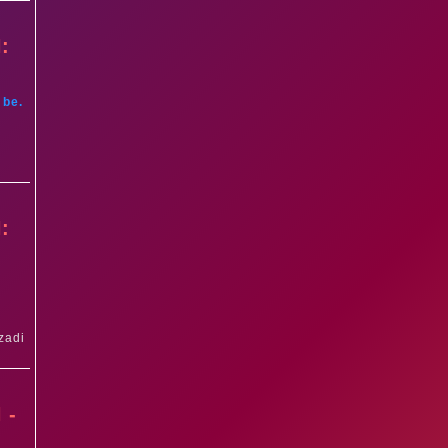
:
 be.
:
zadi
 -