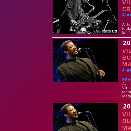
VI
ER
Jeg
A tö
legk
késő
20
VI
BU
MA
Jeg
KEV
Az a
Virt
tech
Maga
20
VI
BU
MA