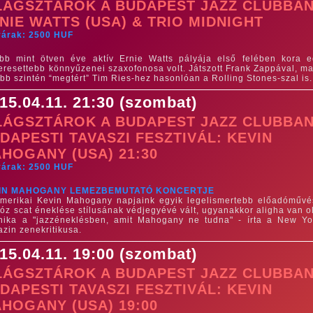
LÁGSZTÁROK A BUDAPEST JAZZ CLUBBAN
NIE WATTS (USA) & TRIO MIDNIGHT
yárak: 2500 HUF
bb mint ötven éve aktív Ernie Watts pályája első felében kora e
eresettebb könnyűzenei szaxofonosa volt. Játszott Frank Zappával, ma
bb szintén “megtért” Tim Ries-hez hasonlóan a Rolling Stones-szal is.
15.04.11. 21:30 (szombat)
LÁGSZTÁROK A BUDAPEST JAZZ CLUBBAN
DAPESTI TAVASZI FESZTIVÁL: KEVIN
HOGANY (USA) 21:30
yárak: 2500 HUF
IN MAHOGANY LEMEZBEMUTATÓ KONCERTJE
merikai Kevin Mahogany napjaink egyik legelismertebb előadóművé
uóz scat éneklése stílusának védjegyévé vált, ugyanakkor aligha van o
nika a "jazzéneklésben, amit Mahogany ne tudna" - írta a New Yo
zin zenekritikusa.
15.04.11. 19:00 (szombat)
LÁGSZTÁROK A BUDAPEST JAZZ CLUBBAN
DAPESTI TAVASZI FESZTIVÁL: KEVIN
HOGANY (USA) 19:00