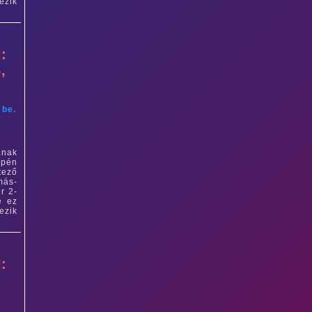
ezik
:
,
 be.
ának
epén
tező
más-
r 2-
e ez
ezik
:
O