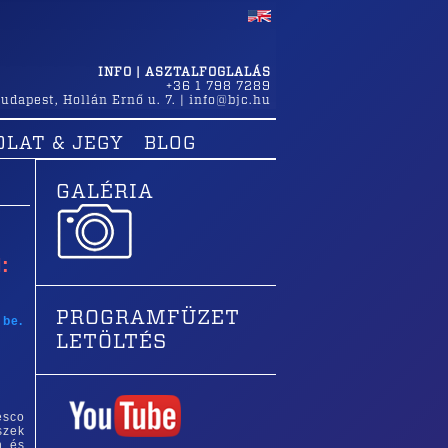
INFO | ASZTALFOGLALÁS
+36 1 798 7289
udapest
,
Hollán Ernő u. 7.
|
info@bjc.hu
OLAT & JEGY
BLOG
GALÉRIA
:
PROGRAMFÜZET
 be.
LETÖLTÉS
esco
szek
n és