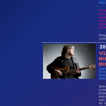
diák
Tis
bete
enne
jegy
vásá
Megé
Négy
szab
20
VI
MI
BO
Jeg
(Eze
Vouc
diák
Mike
örö
Didi
kedv
más 
án s