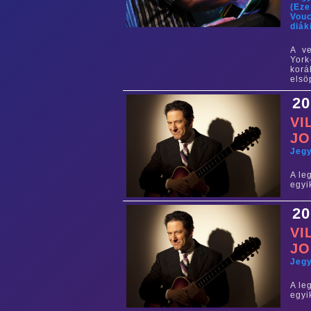
(Eze
Vouc
diák
A ve
York
korá
elsö
20
VI
JO
Jeg
A le
egyi
20
VI
JO
Jeg
A le
egyi