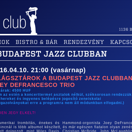
1136
B
MOK
BISTRO & BÁR
RENDEZVÉNY
KAPCS
BUDAPEST JAZZ CLUBBAN
16.04.10. 21:00 (vasárnap)
LÁGSZTÁROK A BUDAPEST JAZZ CLUBBAN
EY DEFRANCESCO TRIO
yárak: 4500 HUF
n az estén a koncerttermet asztalok nélkül, széksorosan rendezzük
hereket és ingyenes belépésre jogosító zeneiskolai
igazolványokat erre a programra nem áll módunkban elfogadni.)
DEN JEGY ELKELT!
amerikai trombitás, énekes és Hammond-orgonista Joey DeFranc
incnál is több albumot készített, és már egészen fiatalon olyan zené
ett dolgozott, mint Miles Davis, Christian McBride, John McLaughli