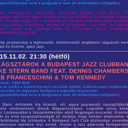
igazolványokat erre a programra nem áll módunkban elfogadni.)
ztelt Vendégeink! Sajnálattal értesítjük Önöket, hogy Aaron P
gsége miatt nem tudja vállalni a ma esti fellépést. A koncertet a zen
k ellenére megtartja. A megváltozott zenekari felállásra való tekintett
visszaváltást biztosítjuk, melyre a helyszínen lesz mód. Az intern
rolt jegyek árát azoknak akik ezt e-mailben jelzik, visszautal
rtésüket köszönjük.
ük produkciója a legfrissebb, mindennemű megfelelni vágyástól men
ad és őszinte, igazi jazz.
15.11.02. 21:30 (hétfő)
LÁGSZTÁROK A BUDAPEST JAZZ CLUBBAN
KE STERN BAND FEAT. DENNIS CHAMBERS
B FRANCESCHINI & TOM KENNEDY
yárak: 7400 HUF
n az estén a koncerttermet asztalok nélkül, széksorosan rendezzük
hereket és ingyenes belépésre jogosító zeneiskolai
igazolványokat erre a programra nem áll módunkban elfogadni.)
 Stern, évtizedek óta állandó, sőt, egyre gyarapodó rajongótábor
mére rendszeresen játszik Magyarországon. Legutóbb július köz
er Lockwooddal a Veszprémfeszten adott fergeteges koncertet. Kísérle
ét és örök nyughatatlanságát jól mutatja, hogy minden alkalommal 
felállással lép színpadra. A Budapest Jazz Club közönsége novembe
okszoros nyertese lesz ennek, hiszen a jazz gitározás fenegyerek