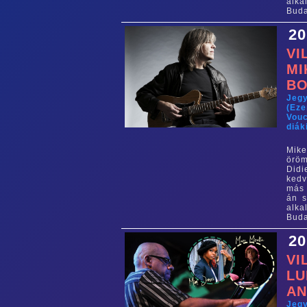
alk
Buda
20
VI
MI
BO
Jeg
(Eze
Vouc
diák
Mike
örö
Didi
kedv
más 
án s
alk
Buda
20
VI
LU
AN
Jeg