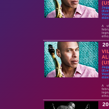
(U
Jeg
(Eze
Vouc
diák
A v
febr
leg
elho
20
VI
AL
(U
Jeg
(Eze
Vouc
diák
A v
febr
leg
elho
20