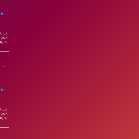
 be.
2012
ngók
újra
 -
 be.
2012
ngók
újra