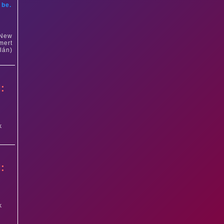
 be.
 New
mert
lán)
:
k
:
k