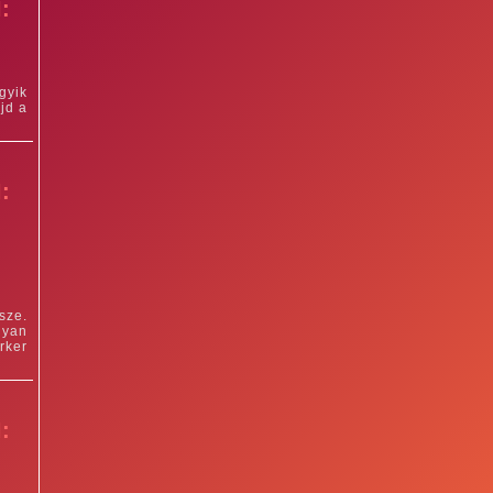
:
gyik
jd a
:
sze.
lyan
rker
: