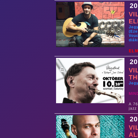
20
VI
EL
Jeg
(Eze
Vouc
diák
EL
20
VI
TH
Jeg
MIN
A 76
jazz
20
VI
AL