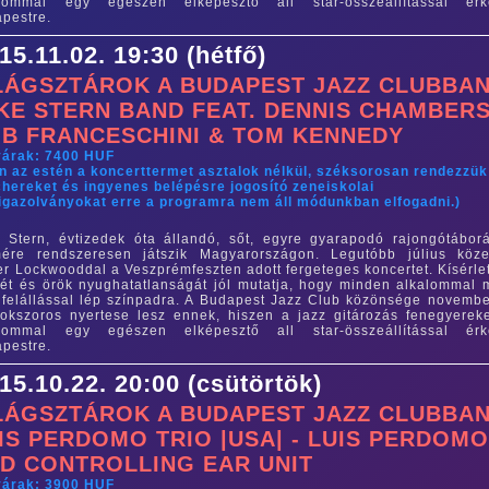
alommal egy egészen elképesztő all star-összeállítással érk
pestre.
15.11.02. 19:30 (hétfő)
LÁGSZTÁROK A BUDAPEST JAZZ CLUBBAN
KE STERN BAND FEAT. DENNIS CHAMBERS
B FRANCESCHINI & TOM KENNEDY
yárak: 7400 HUF
n az estén a koncerttermet asztalok nélkül, széksorosan rendezzük
hereket és ingyenes belépésre jogosító zeneiskolai
igazolványokat erre a programra nem áll módunkban elfogadni.)
 Stern, évtizedek óta állandó, sőt, egyre gyarapodó rajongótábor
mére rendszeresen játszik Magyarországon. Legutóbb július köz
er Lockwooddal a Veszprémfeszten adott fergeteges koncertet. Kísérle
ét és örök nyughatatlanságát jól mutatja, hogy minden alkalommal 
felállással lép színpadra. A Budapest Jazz Club közönsége novembe
okszoros nyertese lesz ennek, hiszen a jazz gitározás fenegyerek
alommal egy egészen elképesztő all star-összeállítással érk
pestre.
15.10.22. 20:00 (csütörtök)
LÁGSZTÁROK A BUDAPEST JAZZ CLUBBAN
IS PERDOMO TRIO |USA| - LUIS PERDOM
D CONTROLLING EAR UNIT
yárak: 3900 HUF