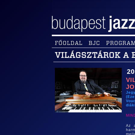
FŐOLDAL
BJC
PROGRA
VILÁGSZTÁROK A 
20
VI
JO
Jeg
(Eze
Vouc
diák
MIN
Az 
harm
mell