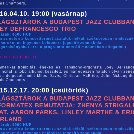
is Chambers.
16.04.10. 19:00 (vasárnap)
LÁGSZTÁROK A BUDAPEST JAZZ CLUBBAN
EY DEFRANCESCO TRIO
yárak: 4500 HUF
n az estén a koncerttermet asztalok nélkül, széksorosan rendezzük
hereket és ingyenes belépésre jogosító zeneiskolai
igazolványokat erre a programra nem áll módunkban elfogadni.)
DEN JEGY ELKELT!
amerikai trombitás, énekes és Hammond-orgonista Joey DeFranc
incnál is több albumot készített, és már egészen fiatalon olyan zené
ett dolgozott, mint Miles Davis, Christian McBride, John McLaughli
is Chambers.
15.12.17. 20:00 (csütörtök)
LÁGSZTÁROK A BUDAPEST JAZZ CLUBBAN
FORMATEX BEMUTATJA: ZHENYA STRIGAL
AT. AARON PARKS, LINLEY MARTHE & ERI
RLAND
yárak: 4900 HUF
n az estén a koncerttermet asztalok nélkül, széksorosan rendezzük
hereket és ingyenes belépésre jogosító zeneiskolai