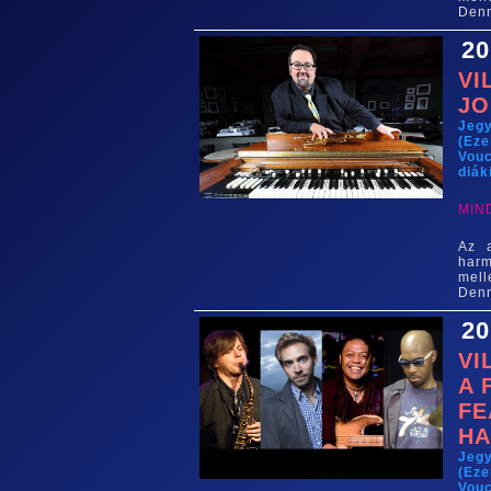
Denn
20
VI
JO
Jeg
(Eze
Vouc
diák
MIN
Az 
harm
mell
Denn
20
VI
A 
FE
HA
Jeg
(Eze
Vouc