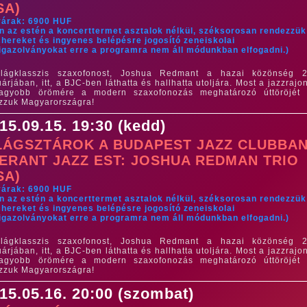
SA)
yárak: 6900 HUF
n az estén a koncerttermet asztalok nélkül, széksorosan rendezzük
hereket és ingyenes belépésre jogosító zeneiskolai
igazolványokat erre a programra nem áll módunkban elfogadni.)
ilágklasszis szaxofonost, Joshua Redmant a hazai közönség 
uárjában, itt, a BJC-ben láthatta és hallhatta utoljára. Most a jazzrajo
nagyobb örömére a modern szaxofonozás meghatározó úttöröjét 
zzuk Magyarországra!
15.09.15. 19:30 (kedd)
LÁGSZTÁROK A BUDAPEST JAZZ CLUBBAN
ERANT JAZZ EST: JOSHUA REDMAN TRIO
SA)
yárak: 6900 HUF
n az estén a koncerttermet asztalok nélkül, széksorosan rendezzük
hereket és ingyenes belépésre jogosító zeneiskolai
igazolványokat erre a programra nem áll módunkban elfogadni.)
ilágklasszis szaxofonost, Joshua Redmant a hazai közönség 
uárjában, itt, a BJC-ben láthatta és hallhatta utoljára. Most a jazzrajo
nagyobb örömére a modern szaxofonozás meghatározó úttöröjét 
zzuk Magyarországra!
15.05.16. 20:00 (szombat)