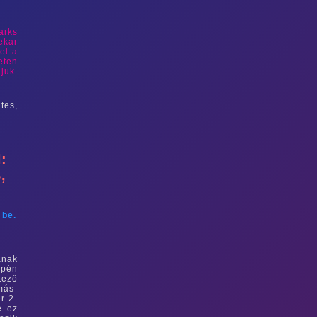
arks
ekar
el a
eten
juk.
tes,
:
,
 be.
ának
epén
tező
más-
r 2-
e ez