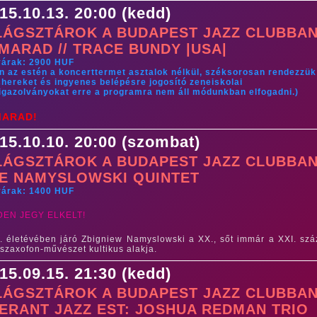
15.10.13. 20:00 (kedd)
LÁGSZTÁROK A BUDAPEST JAZZ CLUBBAN
MARAD // TRACE BUNDY |USA|
yárak: 2900 HUF
n az estén a koncerttermet asztalok nélkül, széksorosan rendezzük
hereket és ingyenes belépésre jogosító zeneiskolai
igazolványokat erre a programra nem áll módunkban elfogadni.)
MARAD!
15.10.10. 20:00 (szombat)
LÁGSZTÁROK A BUDAPEST JAZZ CLUBBAN
E NAMYSLOWSKI QUINTET
yárak: 1400 HUF
DEN JEGY ELKELT!
. életévében járó Zbigniew Namyslowski a XX., sőt immár a XXI. szá
 szaxofon-művészet kultikus alakja.
15.09.15. 21:30 (kedd)
LÁGSZTÁROK A BUDAPEST JAZZ CLUBBAN
ERANT JAZZ EST: JOSHUA REDMAN TRIO