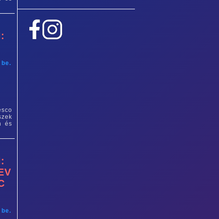
:
 be.
esco
szek
n és
:
EV
C
 be.