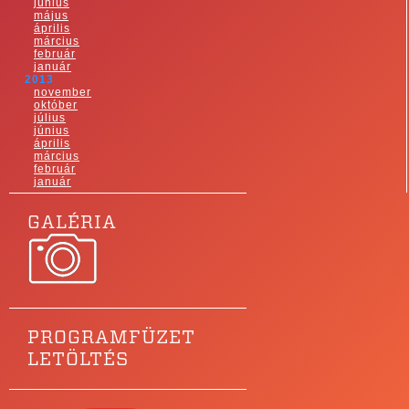
június
május
április
március
február
január
2013
november
október
július
június
április
március
február
január
GALÉRIA
PROGRAMFÜZET
LETÖLTÉS