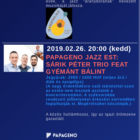
évek, a jazz “aranykorának” nevezett
muzsikáját játssza.
2019.02.26. 20:00 (kedd)
PAPAGENO JAZZ EST:
SÁRIK PÉTER TRIO FEAT
GYÉMÁNT BÁLINT
Jegyárak: 2000 / 1600 HUF (teljes árú /
diák és nyugdíjas)
(A nagy érdeklődésre való tekintettel ezen
az estén nem lesznek asztalok a
koncertteremben. A széksorokba
rendezett ülőhelyeket érkezési sorrendben
foglalhatják el. Megértésüket köszönjük.)
A közös hullámhossz, így az igazi örömzene
garantált.