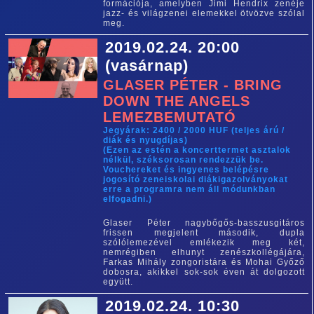
formációja, amelyben Jimi Hendrix zenéje
jazz- és világzenei elemekkel ötvözve szólal
meg.
2019.02.24. 20:00
(vasárnap)
GLASER PÉTER - BRING
DOWN THE ANGELS
LEMEZBEMUTATÓ
Jegyárak: 2400 / 2000 HUF (teljes árú /
diák és nyugdíjas)
(Ezen az estén a koncerttermet asztalok
nélkül, széksorosan rendezzük be.
Vouchereket és ingyenes belépésre
jogosító zeneiskolai diákigazolványokat
erre a programra nem áll módunkban
elfogadni.)
Glaser Péter nagybőgős-basszusgitáros
frissen megjelent második, dupla
szólólemezével emlékezik meg két,
nemrégiben elhunyt zenészkollégájára,
Farkas Mihály zongoristára és Mohai Győző
dobosra, akikkel sok-sok éven át dolgozott
együtt.
2019.02.24. 10:30