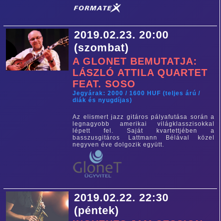
2019.02.23. 20:00
(szombat)
A GLONET BEMUTATJA:
LÁSZLÓ ATTILA QUARTET
FEAT. SOSO
Jegyárak: 2000 / 1600 HUF (teljes árú /
diák és nyugdíjas)
Az elismert jazz gitáros pályafutása során a
legnagyobb amerikai világklasszisokkal
lépett fel. Saját kvartettjében a
basszusgitáros Lattmann Bélával közel
negyven éve dolgozik együtt.
2019.02.22. 22:30
(péntek)