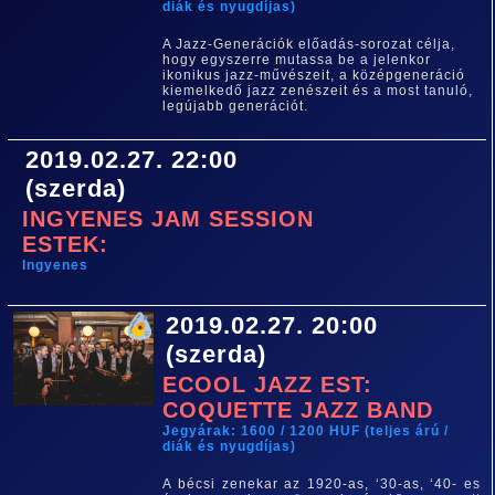
diák és nyugdíjas)
A Jazz-Generációk előadás-sorozat célja,
hogy egyszerre mutassa be a jelenkor
ikonikus jazz-művészeit, a középgeneráció
kiemelkedő jazz zenészeit és a most tanuló,
legújabb generációt.
2019.02.27. 22:00
(szerda)
INGYENES JAM SESSION
ESTEK:
Ingyenes
2019.02.27. 20:00
(szerda)
ECOOL JAZZ EST:
COQUETTE JAZZ BAND
Jegyárak: 1600 / 1200 HUF (teljes árú /
diák és nyugdíjas)
A bécsi zenekar az 1920-as, ‘30-as, ‘40- es