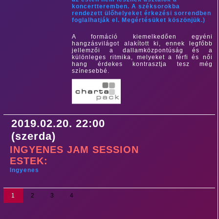
koncertteremben. A széksorokba
rendezett ülőhelyeket érkezési sorrendben
foglalhatják el. Megértésüket köszönjük.)
A formáció kiemelkedően egyéni
hangzásvilágot alakított ki, ennek legfőbb
jellemzői a dallamközpontúság és a
különleges ritmika, melyeket a férfi és női
hang érdekes kontrasztja tesz még
színesebbé.
2019.02.20. 22:00
(szerda)
INGYENES JAM SESSION
ESTEK:
Ingyenes
1
2
3
4