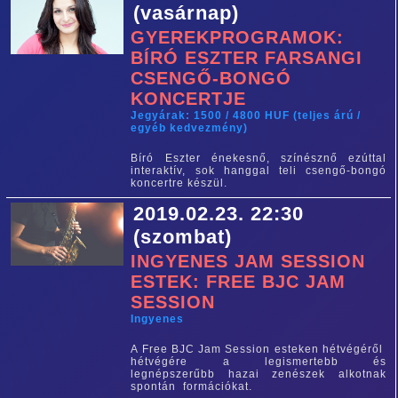
(vasárnap)
GYEREKPROGRAMOK:
BÍRÓ ESZTER FARSANGI
CSENGŐ-BONGÓ
KONCERTJE
Jegyárak: 1500 / 4800 HUF (teljes árú /
egyéb kedvezmény)
Bíró Eszter énekesnő, színésznő ezúttal
interaktív, sok hanggal teli csengő-bongó
koncertre készül.
2019.02.23. 22:30
(szombat)
INGYENES JAM SESSION
ESTEK: FREE BJC JAM
SESSION
Ingyenes
A Free BJC Jam Session esteken hétvégéről
hétvégére a legismertebb és
legnépszerűbb hazai zenészek alkotnak
spontán formációkat.