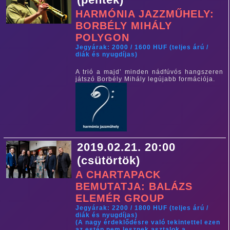
HARMÓNIA JAZZMŰHELY:
BORBÉLY MIHÁLY
POLYGON
Jegyárak: 2000 / 1600 HUF (teljes árú /
diák és nyugdíjas)
A trió a majd’ minden nádfúvós hangszeren
játszó Borbély Mihály legújabb formációja.
2019.02.21. 20:00
(csütörtök)
A CHARTAPACK
BEMUTATJA: BALÁZS
ELEMÉR GROUP
Jegyárak: 2200 / 1800 HUF (teljes árú /
diák és nyugdíjas)
(A nagy érdeklődésre való tekintettel ezen
az estén nem lesznek asztalok a