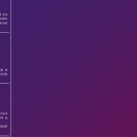
0-es
elén
azai
ja a
klub
onos
nt a
tató