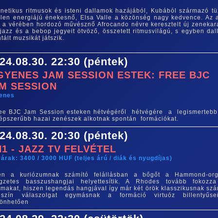
enetikus ritmusok és isteni dallamok hazájából, Kubából származó tü
elen energiájú énekesnő, Elsa Valle a közönség nagy kedvence. Az a
t a vérében hordozó művésznő Afrocando névre keresztelt új zenekar
-jazz és a bebop jegyeit ötvöző, összetett ritmusvilágú, s egyben dal
ntált muzsikát játszik.
24.08.30. 22:30 (péntek)
GYENES JAM SESSION ESTEK: FREE BJC
M SESSION
yenes
ee BJC Jam Session esteken hétvégéről hétvégére a legismerteb
épszerűbb hazai zenészek alkotnak spontán formációkat.
24.08.30. 20:30 (péntek)
N1 - JAZZ TV FELVÉTEL
árak: 3400 / 3000 HUF (teljes árú / diák és nyugdíjas)
en a kuriózumnak számító felállásban a bőgőt a Hammond-or
legzetes basszushangjai helyettesítik. A Rhodes tovább fokozz
lmakat, hiszen legendás hangjával így már két örök klasszikusnak szá
gszín válaszolgat egymásnak a formáció virtuóz billentyűse
zönhetően