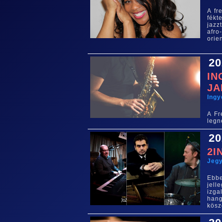
A fr
fékt
jazz
afro
orie
20
IN
JA
Ing
A Fr
legn
20
2I
Jegy
Ebb
jel
izga
han
kös