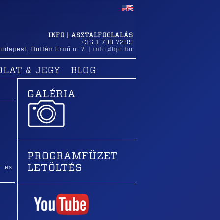
INFO | ASZTALFOGLALÁS
+36 1 798 7289
udapest
,
Hollán Ernő u. 7.
|
info@bjc.hu
OLAT & JEGY
BLOG
GALÉRIA
PROGRAMFÜZET
LETÖLTÉS
b és