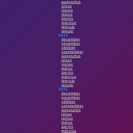
augusztus
július
június
május
április
március
február
január
2023
december
november
október
szeptember
augusztus
július
június
május
április
március
február
január
2022
december
november
október
szeptember
augusztus
július
június
május
április
március