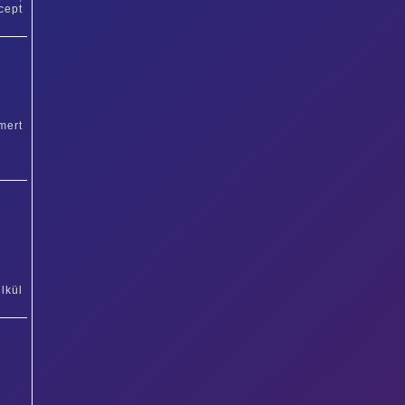
cept
mert
lkül