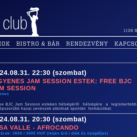
1136
B
MOK
BISTRO & BÁR
RENDEZVÉNY
KAPCS
24.08.31. 22:30 (szombat)
GYENES JAM SESSION ESTEK: FREE BJC
M SESSION
yenes
ee BJC Jam Session esteken hétvégéről hétvégére a legismerteb
épszerűbb hazai zenészek alkotnak spontán formációkat.
24.08.31. 20:30 (szombat)
SA VALLE - AFROCANDO
árak: 3600 / 3000 HUF (teljes árú / diák és nyugdíjas)