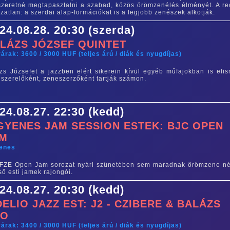
szeretné megtapasztalni a szabad, közös örömzenélés élményét. A re
ozatlan: a szerdai alap-formációkat is a legjobb zenészek alkotják.
24.08.28. 20:30 (szerda)
LÁZS JÓZSEF QUINTET
árak: 3600 / 3000 HUF (teljes árú / diák és nyugdíjas)
zs Józsefet a jazzben elért sikerein kívül egyéb műfajokban is elis
szerelőként, zeneszerzőként tartják számon.
24.08.27. 22:30 (kedd)
GYENES JAM SESSION ESTEK: BJC OPEN
AM
yenes
FZE Open Jam sorozat nyári szünetében sem maradnak örömzene né
ső esti jamek rajongói.
24.08.27. 20:30 (kedd)
DELIO JAZZ EST: J2 - CZIBERE & BALÁZS
UO
árak: 3400 / 3000 HUF (teljes árú / diák és nyugdíjas)