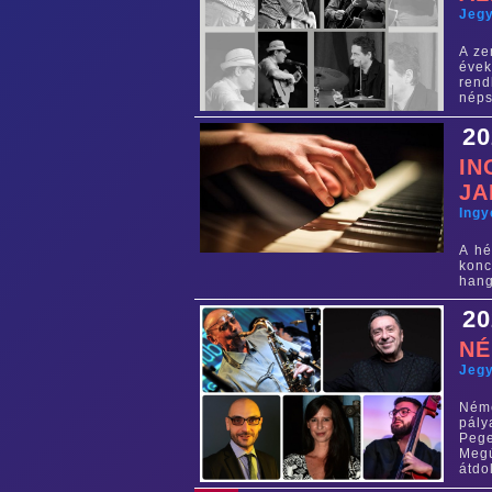
Jegy
A ze
évek
ren
néps
20
IN
J
Ing
A hé
konc
hang
20
NÉ
Jegy
Néme
pály
Pege
Megú
átdo