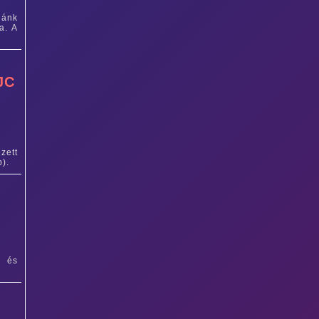
nánk
a. A
JC
zett
p).
b és
A