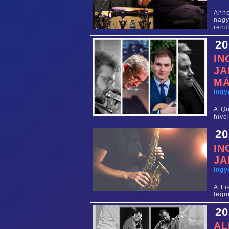
Ahh
nagy
rend
20
IN
JA
M
Ing
A Qu
híve
20
IN
JA
Ing
A Fr
legn
20
AL