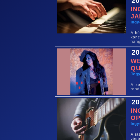
20
IN
J
Ing
A hé
konc
hang
20
WE
QU
Jegy
A ze
rend
20
IN
OP
Ing
A ja
végé