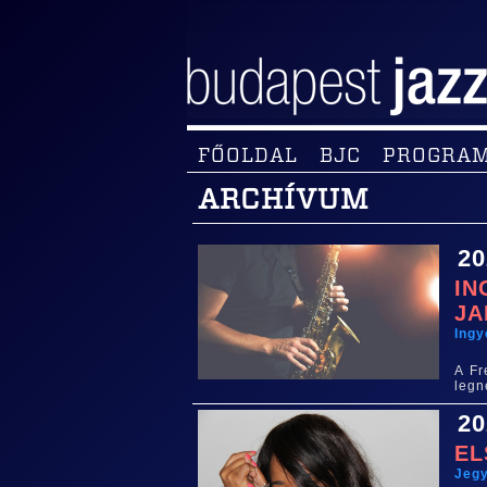
FŐOLDAL
BJC
PROGRA
ARCHÍVUM
20
IN
JA
Ing
A Fr
legn
20
EL
Jegy