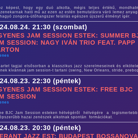
oz képest, hogy egy duó alkotta, mégis teljes értékű, mondhat
zenekarnak ható mű az ezen az estén bemutatásra váró lemez anyag
hagyó zongora-ütőhangszer felállás egészen újszerű élményt ígér.
24.08.24. 21:30 (szombat)
GYENES JAM SESSION ESTEK: SUMMER B
M SESSION: NAGY IVÁN TRIO FEAT. PAPP
ÁRTON
yenes
artet tagjai elsősorban a klasszikus jazz szerelmeseinek és elkötele
inek kívánnak jam session-t tartani (swing, New Orleans, stride, prebo
24.08.23. 22:30 (péntek)
GYENES JAM SESSION ESTEK: FREE BJC
M SESSION
yenes
ee BJC Jam Session esteken hétvégéről hétvégére a legismerteb
épszerűbb hazai zenészek alkotnak spontán formációkat.
24.08.23. 20:30 (péntek)
ERANT JAZZ EST: BUDAPEST BOSSANOV