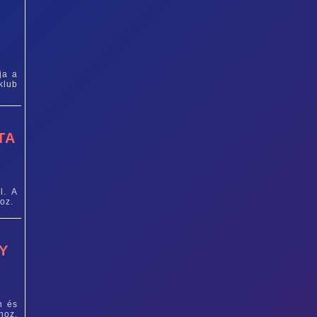
ja a
klub
TA
l. A
hoz.
Y
n és
hoz,