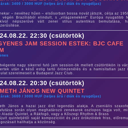
árak: 3400 / 3000 HUF (teljes árú / diák és nyugdíjas)
nekar – nevéhez hűen – elsősorban bossa novát játszik, célja az 195
 végén Brazíliából elindult, s „világzeneként” Európa nyugatibb f
dkívül népszerűvé vált zenei stílus autentikus bemutatása, h
zerűsítése.
24.08.22. 22:30 (csütörtök)
GYENES JAM SESSION ESTEK: BJC CAFE
AM
yenes
tvégente nagy sikerrel futó jam session-ök mellett csütörtökön is vár
ertek után a késő estig tartó örömzenélés és a hamisítatlan jazz 
ulat szerelmeseit a Budapest Jazz Club.
24.08.22. 20:30 (csütörtök)
METH JÁNOS NEW QUINTET
árak: 3600 / 3000 HUF (teljes árú / diák és nyugdíjas)
th János a hazai jazz élet legendás alakja. A zseniális szaxof
afutása során olyan meghatározó zenekarok oszlopos tagja volt, mi
 Aladár Quintet, a Rákfogó, vagy a Kőszegi Rhythm & Brass
jult quintetjétől saját kompozícióit és jazz örökzöldek friss, előremu
lgozásait hallhatja a közönség.