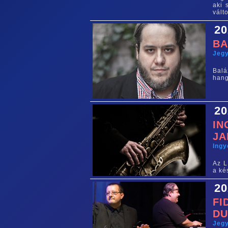
aki 
vált
20
BA
Jegy
Balá
hang
20
IN
J
Ing
Az L
a ké
20
FI
D
Jegy