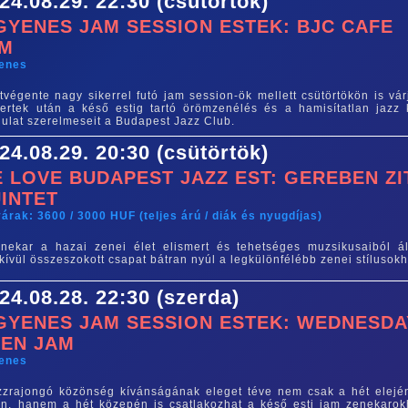
24.08.29. 22:30 (csütörtök)
GYENES JAM SESSION ESTEK: BJC CAFE
AM
yenes
tvégente nagy sikerrel futó jam session-ök mellett csütörtökön is vár
ertek után a késő estig tartó örömzenélés és a hamisítatlan jazz 
ulat szerelmeseit a Budapest Jazz Club.
24.08.29. 20:30 (csütörtök)
 LOVE BUDAPEST JAZZ EST: GEREBEN ZI
INTET
árak: 3600 / 3000 HUF (teljes árú / diák és nyugdíjas)
nekar a hazai zenei élet elismert és tehetséges muzsikusaiból ál
kívül összeszokott csapat bátran nyúl a legkülönfélébb zenei stílusok
24.08.28. 22:30 (szerda)
GYENES JAM SESSION ESTEK: WEDNESDA
EN JAM
yenes
zzrajongó közönség kívánságának eleget téve nem csak a hét elejé
n, hanem a hét közepén is csatlakozhat a késő esti jam zenekarok