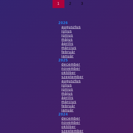
1
2
3
2026
augusztus
július
június
május
április
március
február
január
2025
december
november
október
szeptember
augusztus
július
június
május
április
március
február
január
2024
december
november
október
szeptember