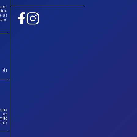
zes,
fro-
a az
lam-
b és
gona
a az
mító
inek