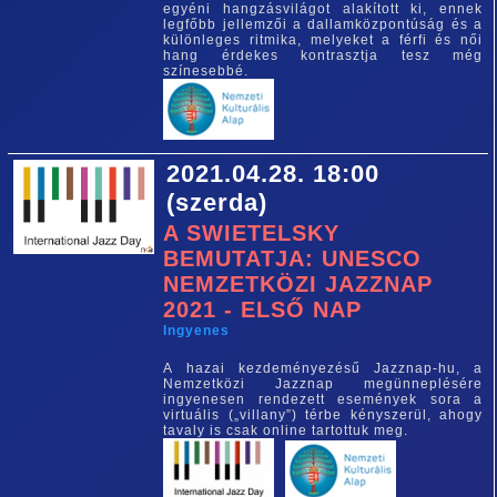
egyéni hangzásvilágot alakított ki, ennek
legfőbb jellemzői a dallamközpontúság és a
különleges ritmika, melyeket a férfi és női
hang érdekes kontrasztja tesz még
színesebbé.
2021.04.28. 18:00
(szerda)
A SWIETELSKY
BEMUTATJA: UNESCO
NEMZETKÖZI JAZZNAP
2021 - ELSŐ NAP
Ingyenes
A hazai kezdeményezésű Jazznap-hu, a
Nemzetközi Jazznap megünneplésére
ingyenesen rendezett események sora a
virtuális („villany”) térbe kényszerül, ahogy
tavaly is csak online tartottuk meg.