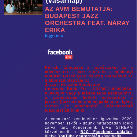
(vasárnap)
AZ AVM BEMUTATJA:
BUDAPEST JAZZ
ORCHESTRA FEAT. NÁRAY
ERIKA
Ingyenes
Kérjük, támogasd a művészeket és a
művészetet, a jazz zenét és a minőségi
kultúrát tetszőleges összeg utalásával az
alábbi számlaszámra:
Jazzart Közcélú Alapítvány
Unicredit Bank Zrt. 10918001-00000064-
03840009 vagy a másodlagos azonosítóra,
a számlaszám helyett egyszerűen a
jazzart@jazzart.hu cím megadásával. Igény
esetén az adományról adócsökkentő
igazolást állítunk ki.
A vonatkozó rendelethez igazodva 2020.
november 11-től klubunk határozatlan ideig
zárva tart. Koncertjeink LIVE STREAM
közvetítéseit a
BJC Facebook oldalán
,
illetve
YouTube csatornáján
követhetik.