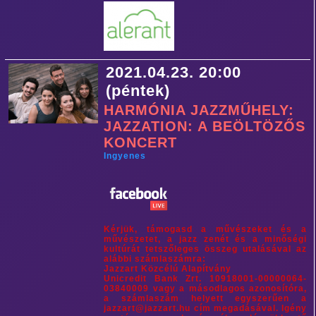
2021.04.23. 20:00
(péntek)
HARMÓNIA JAZZMŰHELY:
JAZZATION: A BEÖLTÖZŐS
KONCERT
Ingyenes
Kérjük, támogasd a művészeket és a
művészetet, a jazz zenét és a minőségi
kultúrát tetszőleges összeg utalásával az
alábbi számlaszámra:
Jazzart Közcélú Alapítvány
Unicredit Bank Zrt. 10918001-00000064-
03840009 vagy a másodlagos azonosítóra,
a számlaszám helyett egyszerűen a
jazzart@jazzart.hu cím megadásával. Igény