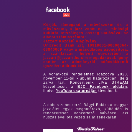
Kérjük, támogasd a művészeket és a
művészetet, a jazz zenét és a minőségi
kultúrát tetszőleges összeg utalásával az
alábbi számlaszámra:
Jazzart Közcélú Alapítvány
Unicredit Bank Zrt. 10918001-00000064-
03840009 vagy a másodlagos azonosítóra,
a számlaszám helyett egyszerűen a
jazzart@jazzart.hu cím megadásával. Igény
esetén az adományról adócsökkentő
igazolást állítunk ki.
A vonatkozó rendelethez igazodva 2020.
november 11-től klubunk határozatlan ideig
zárva tart. Koncertjeink LIVE STREAM
közvetítéseit a
BJC Facebook oldalán
,
illetve
YouTube csatornáján
követhetik.
A dobos-zeneszerző Bágyi Balázs a magyar
jazz-élet egyik meghatározó, külföldön is
rendszeresen koncertező művésze, aki
húszas évei óta vezeti saját zenekarait.