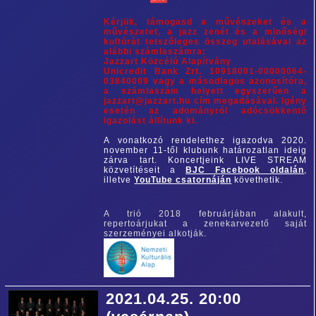
Kérjük, támogasd a művészeket és a
művészetet, a jazz zenét és a minőségi
kultúrát tetszőleges összeg utalásával az
alábbi számlaszámra:
Jazzart Közcélú Alapítvány
Unicredit Bank Zrt. 10918001-00000064-
03840009 vagy a másodlagos azonosítóra,
a számlaszám helyett egyszerűen a
jazzart@jazzart.hu cím megadásával. Igény
esetén az adományról adócsökkentő
igazolást állítunk ki.
A vonatkozó rendelethez igazodva 2020.
november 11-től klubunk határozatlan ideig
zárva tart. Koncertjeink LIVE STREAM
közvetítéseit a
BJC Facebook oldalán
,
illetve
YouTube csatornáján
követhetik.
A trió 2018 februárjában alakult,
repertoárjukat a zenekarvezető saját
szerzeményei alkotják.
2021.04.25. 20:00