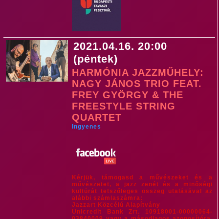
2021.04.16. 20:00
(péntek)
HARMÓNIA JAZZMŰHELY:
NAGY JÁNOS TRIO FEAT.
FREY GYÖRGY & THE
FREESTYLE STRING
QUARTET
Ingyenes
Kérjük, támogasd a művészeket és a
művészetet, a jazz zenét és a minőségi
kultúrát tetszőleges összeg utalásával az
alábbi számlaszámra:
Jazzart Közcélú Alapítvány
Unicredit Bank Zrt. 10918001-00000064-
03840009 vagy a másodlagos azonosítóra,