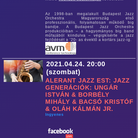
Az 1998-ban megalakult Budapest Jazz
Orchestra Magyarország első
professzionális, folyamatosan működő big
bandje. A Budapest Jazz Orchestra
produkcióiban – a hagyományos big band
műfajából kiindulva – végigkísérte a jazz
fejlődését a ’20- as évektő a kortárs jazz-ig.
2021.04.24. 20:00
(szombat)
ALERANT JAZZ EST: JAZZ
GENERÁCIÓK: UNGÁR
ISTVÁN & BORBÉLY
MIHÁLY & BACSÓ KRISTÓF
& OLÁH KÁLMÁN JR.
Ingyenes