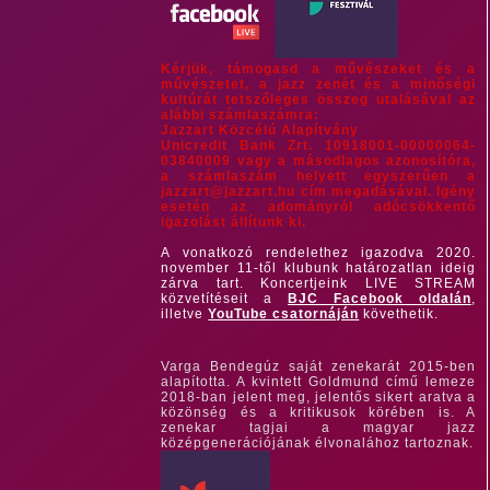
Kérjük, támogasd a művészeket és a
művészetet, a jazz zenét és a minőségi
kultúrát tetszőleges összeg utalásával az
alábbi számlaszámra:
Jazzart Közcélú Alapítvány
Unicredit Bank Zrt. 10918001-00000064-
03840009 vagy a másodlagos azonosítóra,
a számlaszám helyett egyszerűen a
jazzart@jazzart.hu cím megadásával. Igény
esetén az adományról adócsökkentő
igazolást állítunk ki.
A vonatkozó rendelethez igazodva 2020.
november 11-től klubunk határozatlan ideig
zárva tart. Koncertjeink LIVE STREAM
közvetítéseit a
BJC Facebook oldalán
,
illetve
YouTube csatornáján
követhetik.
Varga Bendegúz saját zenekarát 2015-ben
alapította. A kvintett Goldmund című lemeze
2018-ban jelent meg, jelentős sikert aratva a
közönség és a kritikusok körében is. A
zenekar tagjai a magyar jazz
középgenerációjának élvonalához tartoznak.