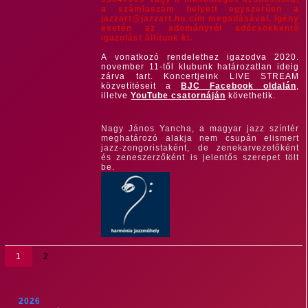
a számlaszám helyett egyszerűen a
jazzart@jazzart.hu cím megadásával. Igény
esetén az adományról adócsökkentő
igazolást állítunk ki.
A vonatkozó rendelethez igazodva 2020.
november 11-től klubunk határozatlan ideig
zárva tart. Koncertjeink LIVE STREAM
közvetítéseit a
BJC Facebook oldalán
,
illetve
YouTube csatornáján
követhetik.
Nagy János Yancha, a magyar jazz színtér
meghatározó alakja nem csupán elismert
jazz-zongoristaként, de zenekarvezetőként
és zeneszerzőként is jelentős szerepet tölt
be.
1
2
2026