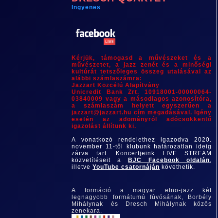
Ingyenes
Kérjük, támogasd a művészeket és a
művészetet, a jazz zenét és a minőségi
kultúrát tetszőleges összeg utalásával az
alábbi számlaszámra:
Jazzart Közcélú Alapítvány
Unicredit Bank Zrt. 10918001-00000064-
03840009 vagy a másodlagos azonosítóra,
a számlaszám helyett egyszerűen a
jazzart@jazzart.hu cím megadásával. Igény
esetén az adományról adócsökkentő
igazolást állítunk ki.
A vonatkozó rendelethez igazodva 2020.
november 11-től klubunk határozatlan ideig
zárva tart. Koncertjeink LIVE STREAM
közvetítéseit a
BJC Facebook oldalán
,
illetve
YouTube csatornáján
követhetik.
A formáció a magyar etno-jazz két
legnagyobb formátumú fúvósának, Borbély
Mihálynak és Dresch Mihálynak közös
zenekara.