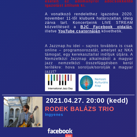
esetén az adományról adócsökkentő
igazolást állítunk ki.
A vonatkozó rendelethez igazodva 2020.
november 11-től klubunk határozatlan ideig
zárva tart. Koncertjeink LIVE STREAM
közvetítéseit a
BJC Facebook oldalán
,
illetve
YouTube csatornáján
követhetik.
A Jazznap.hu idei – sajnos továbbra is csak
online – programsorozatát, amelyet az NKA
támogat, egy kerekasztallal indítjuk útjára. A
Nemzetközi Jazznap alkalmából a magyar
jazz nemzetközi összefüggésben kerül
terítékre: hova soroljuk/sorolják a magyar
jazzt?
2021.04.27. 20:00 (kedd)
RODEK BALÁZS TRIO
Ingyenes