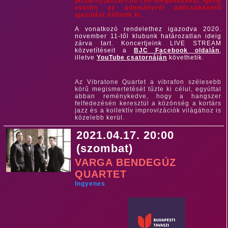
jazzart@jazzart.hu cím megadásával. Igény
esetén az adományról adócsökkentő
igazolást állítunk ki.
A vonatkozó rendelethez igazodva 2020.
november 11-től klubunk határozatlan ideig
zárva tart. Koncertjeink LIVE STREAM
közvetítéseit a
BJC Facebook oldalán
,
illetve
YouTube csatornáján
követhetik.
Az Vibratone Quartet a vibrafon szélesebb
körű megismertetését tűzte ki célul, egyúttal
abban reménykedve, hogy a hangszer
felfedezésén keresztül a közönség a kortárs
jazz és a kollektív improvizációk világához is
közelebb kerül.
2021.04.17. 20:00
(szombat)
VARGA BENDEGÚZ
QUARTET
Ingyenes