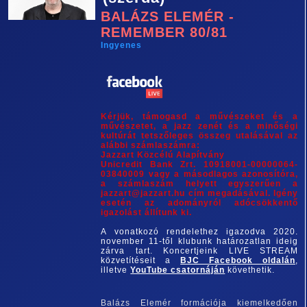
BALÁZS ELEMÉR -
REMEMBER 80/81
Ingyenes
Kérjük, támogasd a művészeket és a
művészetet, a jazz zenét és a minőségi
kultúrát tetszőleges összeg utalásával az
alábbi számlaszámra:
Jazzart Közcélú Alapítvány
Unicredit Bank Zrt. 10918001-00000064-
03840009 vagy a másodlagos azonosítóra,
a számlaszám helyett egyszerűen a
jazzart@jazzart.hu cím megadásával. Igény
esetén az adományról adócsökkentő
igazolást állítunk ki.
A vonatkozó rendelethez igazodva 2020.
november 11-től klubunk határozatlan ideig
zárva tart. Koncertjeink LIVE STREAM
közvetítéseit a
BJC Facebook oldalán
,
illetve
YouTube csatornáján
követhetik.
Balázs Elemér formációja kiemelkedően