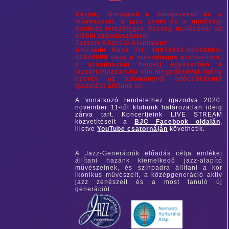
Kérjük, támogasd a művészeket és a
művészetet, a jazz zenét és a minőségi
kultúrát tetszőleges összeg utalásával az
alábbi számlaszámra:
Jazzart Közcélú Alapítvány
Unicredit Bank Zrt. 10918001-00000064-
03840009 vagy a másodlagos azonosítóra,
a számlaszám helyett egyszerűen a
jazzart@jazzart.hu cím megadásával. Igény
esetén az adományról adócsökkentő
igazolást állítunk ki.
A vonatkozó rendelethez igazodva 2020.
november 11-től klubunk határozatlan ideig
zárva tart. Koncertjeink LIVE STREAM
közvetítéseit a
BJC Facebook oldalán
,
illetve
YouTube csatornáján
követhetik.
A Jazz-Generációk előadás célja emléket
állítani hazánk kiemelkedő jazz-alapító
művészeinek, és színpadra állítani a kor
ikonikus művészeit, a középgeneráció aktív
jazz zenészeit és a most tanuló új
generációt.