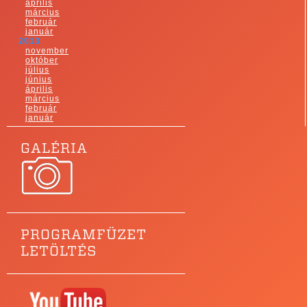
április
március
február
január
2013
november
október
július
június
április
március
február
január
GALÉRIA
PROGRAMFÜZET
LETÖLTÉS