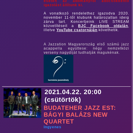
esetén az adományról adócsökkentő
igazolást állítunk ki.
A vonatkozó rendelethez igazodva 2020.
november 11-től klubunk határozatlan ideig
zárva tart. Koncertjeink LIVE STREAM
közvetítéseit a
BJC Facebook oldalán
,
illetve
YouTube csatornáján
követhetik.
A Jazzation Magyarország első számú jazz
acappella együttese: négy nemzetközi
verseny nagydíját tudhatják magukénak.
2021.04.22. 20:00
(csütörtök)
BUDATEHER JAZZ EST:
BÁGYI BALÁZS NEW
QUARTET
Ingyenes