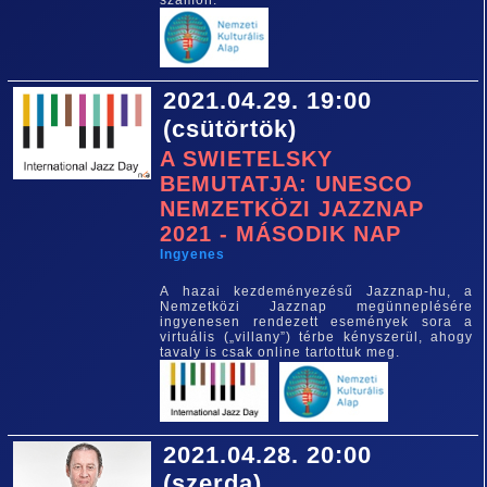
számon.
2021.04.29. 19:00
(csütörtök)
A SWIETELSKY
BEMUTATJA: UNESCO
NEMZETKÖZI JAZZNAP
2021 - MÁSODIK NAP
Ingyenes
A hazai kezdeményezésű Jazznap-hu, a
Nemzetközi Jazznap megünneplésére
ingyenesen rendezett események sora a
virtuális („villany”) térbe kényszerül, ahogy
tavaly is csak online tartottuk meg.
2021.04.28. 20:00
(szerda)