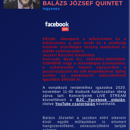
BALÁZS JÓZSEF QUINTET
Ingyenes
Kérjük, támogasd a művészeket és a
művészetet, a jazz zenét és a minőségi
kultúrát tetszőleges összeg utalásával az
alábbi számlaszámra:
Jazzart Közcélú Alapítvány
Unicredit Bank Zrt. 10918001-00000064-
03840009 vagy a másodlagos azonosítóra,
a számlaszám helyett egyszerűen a
jazzart@jazzart.hu cím megadásával. Igény
esetén az adományról adócsökkentő
igazolást állítunk ki.
A vonatkozó rendelethez igazodva 2020.
november 11-től klubunk határozatlan ideig
zárva tart. Koncertjeink LIVE STREAM
közvetítéseit a
BJC Facebook oldalán
,
illetve
YouTube csatornáján
követhetik.
Balázs Józsefet a jazzben elért sikerein
kívül egyéb műfajokban is elismert
hangszerelőként, zeneszerzőként tartják